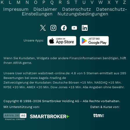
K
L
M
N
O
P
Q
R
S
T
U
V
W
X
Y
Z
Impressum
Disclaimer
Datenschutz
Datenschutz-
Einstellungen
Nutzungsbedingungen
Unsere Apps:
Wenn Sie Kursdaten, Widgets oder andere Finanzinformationen benötigen, hilft
Ihnen
ARIVA
gerne.
Unsere User schätzen wallstreet-online.de: 4.8 von 5 Sternen ermittelt aus 285
Bewertungen bei www.kagels-trading.de
Zeitverzögerung der Kursdaten: Deutsche Börsen +15 Min. NASDAQ +15 Min.
NYSE +20 Min. AMEX +20 Min. Dow Jones +15 Min. Alle Angaben ohne Gewähr.
Copyright © 1998-2026 Smartbroker Holding AG - Alle Rechte vorbehalten.
Mit Unterstützung von:
Daten & Kurse von: