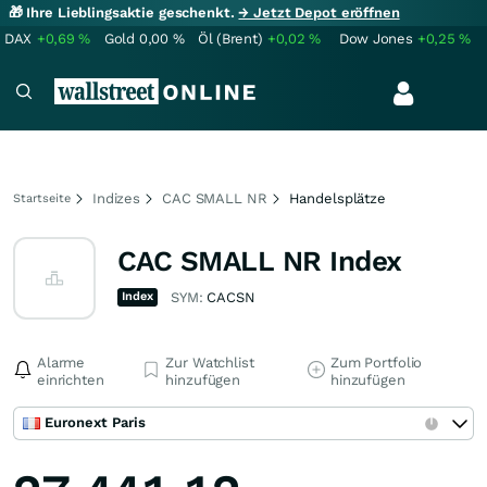
🎁 Ihre Lieblingsaktie geschenkt.
→ Jetzt Depot eröffnen
DAX
+0,69
%
Gold
0,00
%
Öl (Brent)
+0,02
%
Dow Jones
+0,25
%
Indizes
CAC SMALL NR
Handelsplätze
Startseite
CAC SMALL NR Index
Index
SYM:
CACSN
Alarme
Zur Watchlist
Zum Portfolio
einrichten
hinzufügen
hinzufügen
Euronext Paris