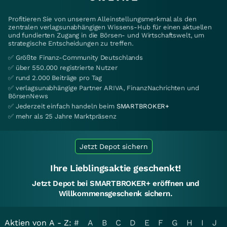
Profitieren Sie von unserem Alleinstellungsmerkmal als den
zentralen verlagsunabhängigen Wissens-Hub für einen aktuellen
und fundierten Zugang in die Börsen- und Wirtschaftswelt, um
strategische Entscheidungen zu treffen.
✅ Größte Finanz-Community Deutschlands
✅ über 550.000 registrierte Nutzer
✅ rund 2.000 Beiträge pro Tag
✅ verlagsunabhängige Partner ARIVA, FinanzNachrichten und
BörsenNews
✅ Jederzeit einfach handeln beim
SMARTBROKER+
✅ mehr als 25 Jahre Marktpräsenz
Jetzt Depot sichern
Ihre Lieblingsaktie geschenkt!
Jetzt Depot bei SMARTBROKER+ eröffnen und
Willkommensgeschenk sichern.
Aktien von A - Z:
#
A
B
C
D
E
F
G
H
I
J