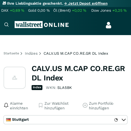
🎁 Ihre Lieblingsaktie geschenkt.
→ Jetzt Depot eröffnen
DAX
+0,69
%
Gold
0,00
%
Öl (Brent)
+0,02
%
Dow Jones
+0,25
%
Indizes
CALV.US M.CAP CO.RE.GR DL Index
Startseite
CALV.US M.CAP CO.RE.GR
DL Index
Index
WKN:
SLA5BK
Alarme
Zur Watchlist
Zum Portfolio
einrichten
hinzufügen
hinzufügen
Stuttgart