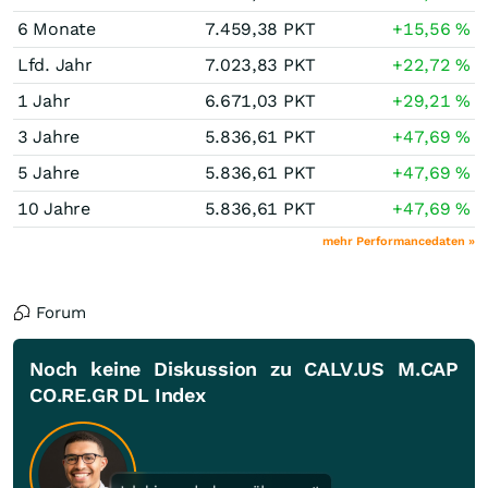
6 Monate
7.459,38
PKT
+15,56
%
Lfd. Jahr
7.023,83
PKT
+22,72
%
1 Jahr
6.671,03
PKT
+29,21
%
3 Jahre
5.836,61
PKT
+47,69
%
5 Jahre
5.836,61
PKT
+47,69
%
10 Jahre
5.836,61
PKT
+47,69
%
mehr Performancedaten »
Forum
Noch keine Diskussion zu CALV.US M.CAP
CO.RE.GR DL Index