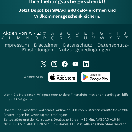
Ihre Lieblingsaktie geschenkt!
Jetzt Depot bei SMARTBROKER+ eröffnen und
Willkommensgeschenk sichern.
Aktien von A - Z:
#
A
B
C
D
E
F
G
H
I
J
K
L
M
N
O
P
Q
R
S
T
U
V
W
X
Y
Z
Impressum
Disclaimer
Datenschutz
Datenschutz-
Einstellungen
Nutzungsbedingungen
Unsere Apps:
Wenn Sie Kursdaten, Widgets oder andere Finanzinformationen benötigen, hilft
Ihnen
ARIVA
gerne.
Unsere User schätzen wallstreet-online.de: 4.8 von 5 Sternen ermittelt aus 285
Bewertungen bei www.kagels-trading.de
Zeitverzögerung der Kursdaten: Deutsche Börsen +15 Min. NASDAQ +15 Min.
NYSE +20 Min. AMEX +20 Min. Dow Jones +15 Min. Alle Angaben ohne Gewähr.