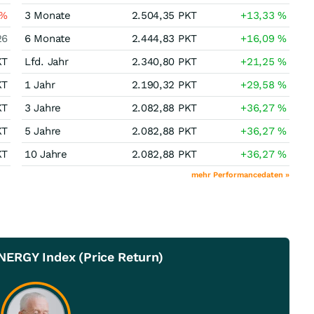
%
3 Monate
2.504,35
PKT
+13,33
%
26
6 Monate
2.444,83
PKT
+16,09
%
KT
Lfd. Jahr
2.340,80
PKT
+21,25
%
KT
1 Jahr
2.190,32
PKT
+29,58
%
KT
3 Jahre
2.082,88
PKT
+36,27
%
KT
5 Jahre
2.082,88
PKT
+36,27
%
KT
10 Jahre
2.082,88
PKT
+36,27
%
mehr Performancedaten »
NERGY Index (Price Return)