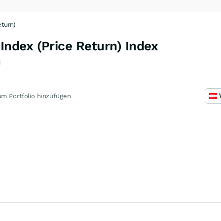
turn)
dex (Price Return) Index
N
m Portfolio hinzufügen