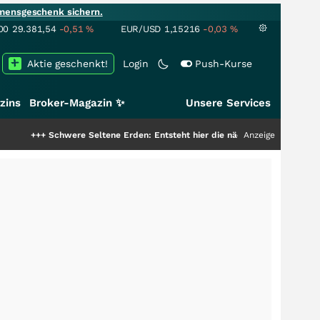
mensgeschenk sichern.
00
29.381,54
-0,51
%
EUR/USD
1,15216
-0,03
%
Aktie geschenkt!
Login
Push-Kurse
zins
Broker-Magazin ✨
Unsere Services
chwere Seltene Erden: Entsteht hier die nächste Milliardenstory?
Anzeige
+++