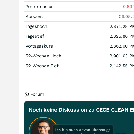
Performance
-0,83
Kurszeit
06.08.
Tageshoch
2.871,28
P
Tagestief
2.825,86
P
Vortageskurs
2.862,00
P
52-Wochen Hoch
2.901,63
P
52-Wochen Tief
2.142,55
P
Forum
Noch keine Diskussion zu CECE CLEAN E