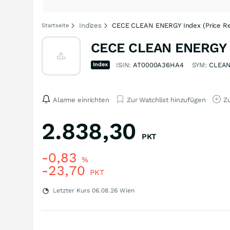
Indizes
CECE CLEAN ENERGY Index (Price Re
Startseite
CECE CLEAN ENERGY In
Index
ISIN:
AT0000A36HA4
SYM:
CLEA
Alarme einrichten
Zur Watchlist hinzufügen
Zu
2.838,30
PKT
-0,83
%
-23,70
PKT
Letzter Kurs
06.08.26
Wien