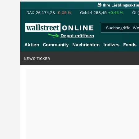
🎁 Ihre Lieblingsakt
DAX
26.174,28
-0,09
%
Gold
4.258,49
+0,43
%
Öl 
Depot eröffnen
Aktien
Community
Nachrichten
Indizes
Fonds
NEWS TICKER