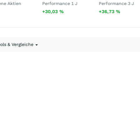
ene Aktien
Performance 1 J
Performance 3 J
+30,03
%
+36,73
%
ools & Vergleiche