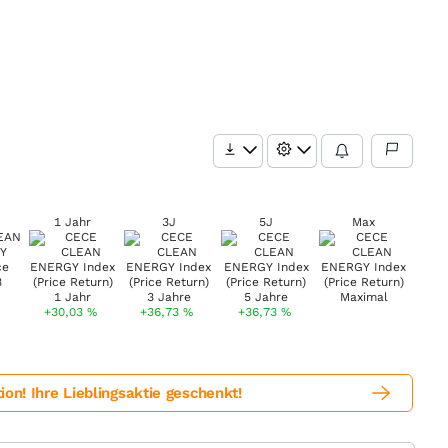
1 Jahr
3J
5J
Max
+30,03
%
+36,73
%
+36,73
%
! Ihre Lieblingsaktie geschenkt!