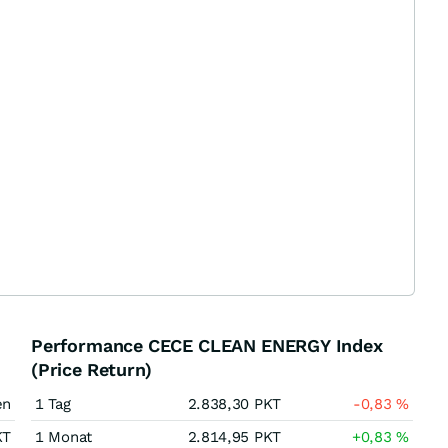
Performance CECE CLEAN ENERGY Index
(Price Return)
en
1 Tag
2.838,30
PKT
-0,83
%
KT
1 Monat
2.814,95
PKT
+0,83
%