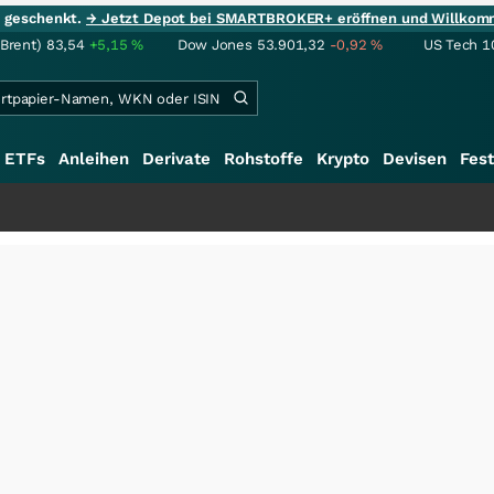
ie geschenkt.
→ Jetzt Depot bei SMARTBROKER+ eröffnen und Willkom
(Brent)
83,54
+5,15
%
Dow Jones
53.901,32
-0,92
%
US Tech 1
ETFs
Anleihen
Derivate
Rohstoffe
Krypto
Devisen
Fest
+++
S