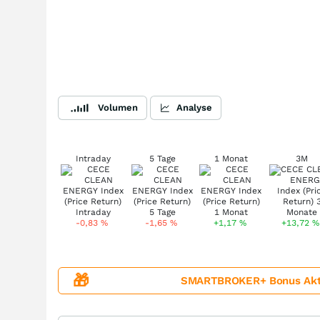
Volumen
Analyse
Intraday
5 Tage
1 Monat
3M
-0,83
%
-1,65
%
+1,17
%
+13,72
%
🎁
SMARTBROKER+ Bonus Aktion