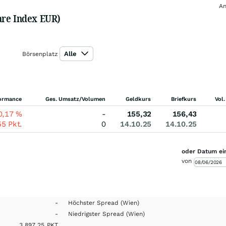
An
are Index EUR)
Alle
Börsenplatz
ormance
Ges. Umsatz/Volumen
Geldkurs
Briefkurs
Vol.
0,17
%
-
155,32
156,43
55
Pkt.
0
14.10.25
14.10.25
oder Datum ei
von
-
Höchster Spread
(Wien)
-
Niedrigster Spread
(Wien)
3.897,25
PKT