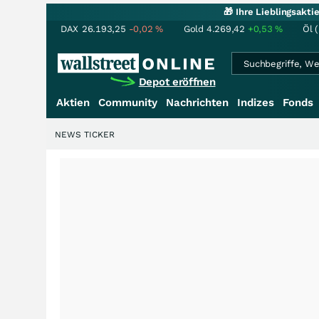
🎁 Ihre Lieblingsakt
DAX
26.193,25
-0,02
%
Gold
4.269,42
+0,53
%
Öl 
Depot eröffnen
Aktien
Community
Nachrichten
Indizes
Fonds
NEWS TICKER