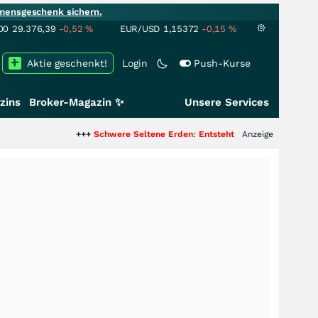
mensgeschenk sichern.
00
29.376,39
-0,52
%
EUR/USD
1,15372
-0,15
%
Aktie geschenkt!
Login
Push-Kurse
zins
Broker-Magazin ✨
Unsere Services
+++
Schwere Seltene Erden: Entsteht hier die nächste Milliarden
Anzeige