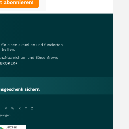
t abonnieren!
für einen aktuellen und fundierten
 treffen.
nanzNachrichten und BörsenNews
BROKER+
sgeschenk sichern.
U
V
W
X
Y
Z
gungen