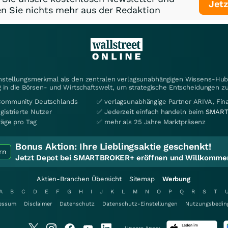
Jetz
n Sie nichts mehr aus der Redaktion
instellungsmerkmal als den zentralen verlagsunabhängigen Wissens-Hub 
 in die Börsen- und Wirtschaftswelt, um strategische Entscheidungen zu
Community Deutschlands
✅ verlagsunabhängige Partner ARIVA, Fi
gistrierte Nutzer
✅ Jederzeit einfach handeln beim
SMART
räge pro Tag
✅ mehr als 25 Jahre Marktpräsenz
Bonus Aktion:
Ihre Lieblingsaktie geschenkt!
rn
Jetzt Depot bei SMARTBROKER+ eröffnen und Willkommen
Aktien-Branchen Übersicht
Sitemap
Werbung
A
B
C
D
E
F
G
H
I
J
K
L
M
N
O
P
Q
R
S
T
essum
Disclaimer
Datenschutz
Datenschutz-Einstellungen
Nutzungsbedin