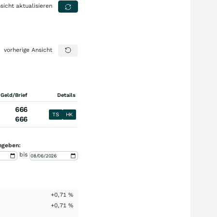
sicht aktualisieren
vorherige Ansicht
 Geld/Brief
Details
666
TS
HK
666
ngeben:
bis
+0,71
%
+0,71
%