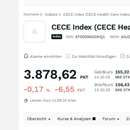
Indizes
CECE Index (CECE Health Care Index
Startseite
CECE Index (CECE Hea
Index
ISIN:
AT0000A02WQ1
WKN:
A0J
Alarme einrichten
Zur Watchlist hinzufügen
Zu
3.878,62
Geldkurs
155,32
PKT
14.10.25
666
ST
Briefkurs
156,43
-0,17
-6,55
%
PKT
14.10.25
666
ST
Letzter Kurs
11:59:16
Wien
Übersicht
Kurse & Analysen
Forum
Z