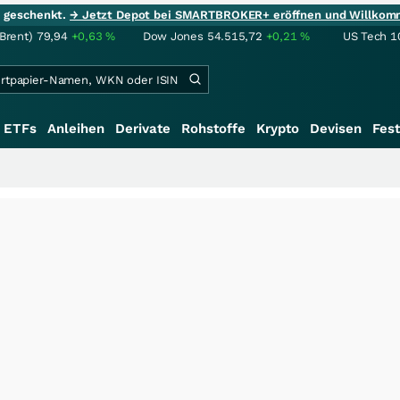
ie geschenkt.
→ Jetzt Depot bei SMARTBROKER+ eröffnen und Willkom
(Brent)
79,94
+0,63
%
Dow Jones
54.515,72
+0,21
%
US Tech 1
ETFs
Anleihen
Derivate
Rohstoffe
Krypto
Devisen
Fest