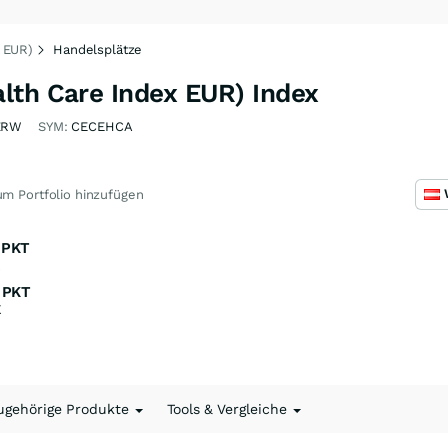
 EUR)
Handelsplätze
lth Care Index EUR) Index
ZRW
SYM:
CECEHCA
m Portfolio hinzufügen
PKT
K
PKT
K
ugehörige Produkte
Tools & Vergleiche