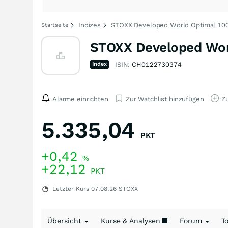
Indizes
STOXX Developed World Optimal 100 
Startseite
STOXX Developed Worl
Index
ISIN:
CH0122730374
Alarme einrichten
Zur Watchlist hinzufügen
Zu
5.335,04
PKT
+0,42
%
+22,12
PKT
Letzter Kurs
07.08.26
STOXX
Übersicht
Kurse & Analysen
Forum
T