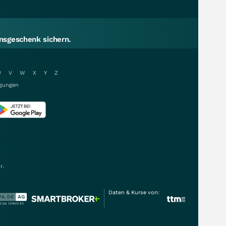
sgeschenk sichern.
U
V
W
X
Y
Z
gungen
r.
Daten & Kurse von: