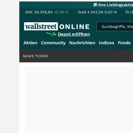
🎁 Ihre Lieblingsakt
DAX
26.355,84
+0,69
%
Gold
4.342,26
0,00
%
Öl (
Depot eröffnen
Aktien
Community
Nachrichten
Indizes
Fonds
NEWS TICKER