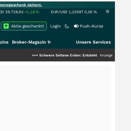
mensgeschenk sichern.
00
29.728,93
+1,18
%
EUR/USD
1,15587
0,00
%
Aktie geschenkt!
Login
Push-Kurse
zins
Broker-Magazin ✨
Unsere Services
+++
Schwere Seltene Erden: Entsteht hier die nächste Milliarden
Anzeige