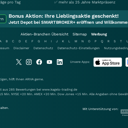
räge pro Tag
✅ mehr als 25 Jahre Marktpräsenz
Bonus Aktion:
Ihre Lieblingsaktie geschenkt!
rn
Jetzt Depot bei SMARTBROKER+ eröffnen und Willkommen
Aktien-Branchen Übersicht
Sitemap
Werbung
A
B
C
D
E
F
G
H
I
J
K
L
M
N
O
P
Q
R
S
T
essum
Disclaimer
Datenschutz
Datenschutz-Einstellungen
Nutzungsbedin
Unsere Apps:
gen, hilft Ihnen
ARIVA
gerne.
elt aus 285 Bewertungen bei www.kagels-trading.de
15 Min. NYSE +20 Min. AMEX +20 Min. Dow Jones +15 Min. Alle Angaben ohne Gewäh
alten.
Mit Unterstützung von: