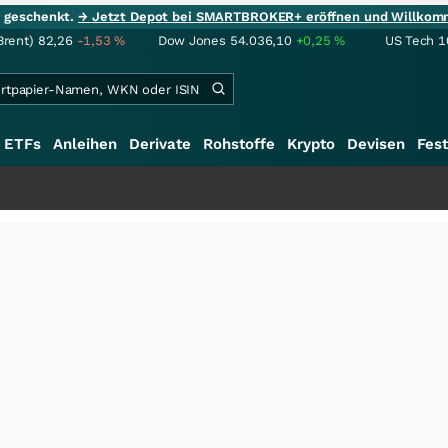
ie geschenkt.
→ Jetzt Depot bei SMARTBROKER+ eröffnen und Willkom
Brent)
82,26
-1,53
%
Dow Jones
54.036,10
+0,25
%
US Tech 1
ETFs
Anleihen
Derivate
Rohstoffe
Krypto
Devisen
Fest