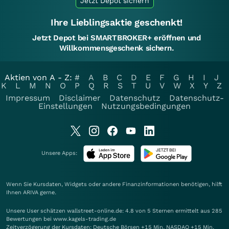
Jetzt Depot sichern
Ihre Lieblingsaktie geschenkt!
Jetzt Depot bei SMARTBROKER+ eröffnen und
Willkommensgeschenk sichern.
Aktien von A - Z:
#
A
B
C
D
E
F
G
H
I
J
K
L
M
N
O
P
Q
R
S
T
U
V
W
X
Y
Z
Impressum
Disclaimer
Datenschutz
Datenschutz-
Einstellungen
Nutzungsbedingungen
Unsere Apps:
Wenn Sie Kursdaten, Widgets oder andere Finanzinformationen benötigen, hilft
Ihnen
ARIVA
gerne.
Unsere User schätzen wallstreet-online.de: 4.8 von 5 Sternen ermittelt aus 285
Bewertungen bei www.kagels-trading.de
Zeitverzögerung der Kursdaten: Deutsche Börsen +15 Min. NASDAQ +15 Min.