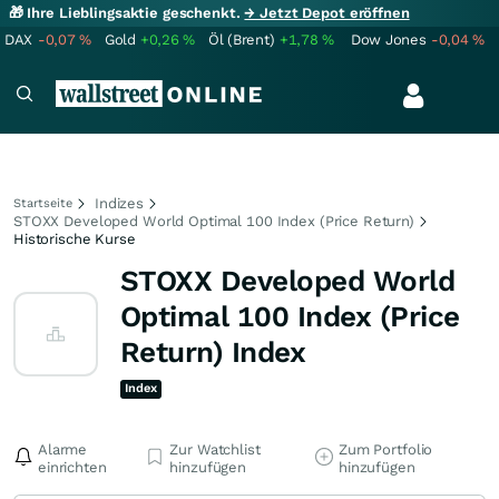
🎁 Ihre Lieblingsaktie geschenkt.
→ Jetzt Depot eröffnen
DAX
-0,07
%
Gold
+0,26
%
Öl (Brent)
+1,78
%
Dow Jones
-0,04
%
Indizes
Startseite
STOXX Developed World Optimal 100 Index (Price Return)
Historische Kurse
STOXX Developed World
Optimal 100 Index (Price
Return) Index
Index
Alarme
Zur Watchlist
Zum Portfolio
einrichten
hinzufügen
hinzufügen