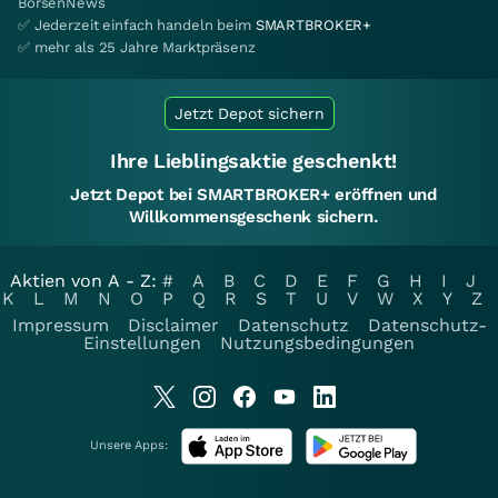
BörsenNews
✅ Jederzeit einfach handeln beim
SMARTBROKER+
✅ mehr als 25 Jahre Marktpräsenz
Jetzt Depot sichern
Ihre Lieblingsaktie geschenkt!
Jetzt Depot bei SMARTBROKER+ eröffnen und
Willkommensgeschenk sichern.
Aktien von A - Z:
#
A
B
C
D
E
F
G
H
I
J
K
L
M
N
O
P
Q
R
S
T
U
V
W
X
Y
Z
Impressum
Disclaimer
Datenschutz
Datenschutz-
Einstellungen
Nutzungsbedingungen
Unsere Apps: