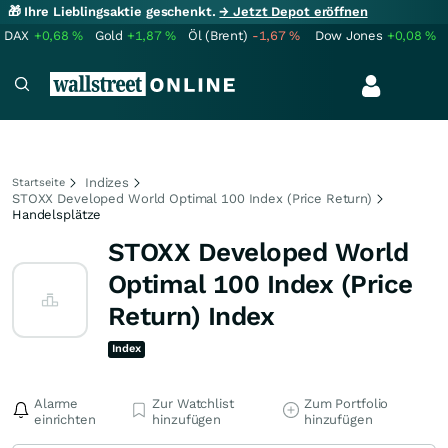
🎁 Ihre Lieblingsaktie geschenkt.
→ Jetzt Depot eröffnen
DAX
+0,68
%
Gold
+1,87
%
Öl (Brent)
-1,67
%
Dow Jones
+0,08
%
Indizes
Startseite
STOXX Developed World Optimal 100 Index (Price Return)
Handelsplätze
STOXX Developed World
Optimal 100 Index (Price
Return) Index
Index
Alarme
Zur Watchlist
Zum Portfolio
einrichten
hinzufügen
hinzufügen