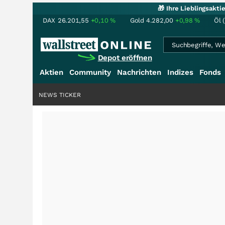
🎁 Ihre Lieblingsakt
DAX
26.201,55
+0,10
%
Gold
4.282,00
+0,98
%
Öl 
Depot eröffnen
Aktien
Community
Nachrichten
Indizes
Fonds
NEWS TICKER