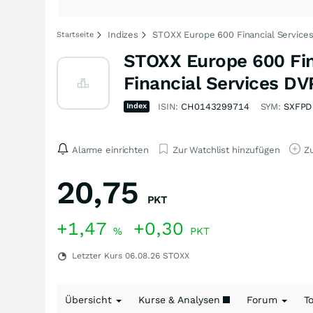
Indizes
STOXX Europe 600 Financial Services
Startseite
STOXX Europe 600 Fin
Financial Services DV
Index
ISIN:
CH0143299714
SYM:
SXFPD
Alarme einrichten
Zur Watchlist hinzufügen
Zu
20,75
PKT
+1,47
+0,30
%
PKT
Letzter Kurs
06.08.26
STOXX
Übersicht
Kurse & Analysen
Forum
T