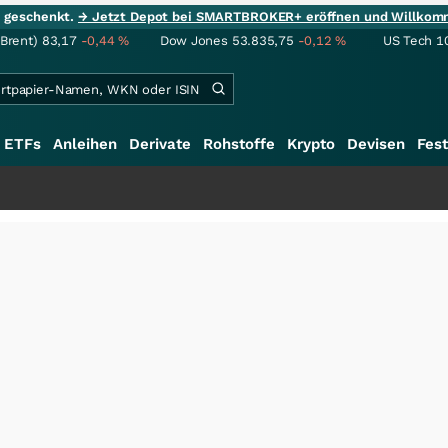
ie geschenkt.
→ Jetzt Depot bei SMARTBROKER+ eröffnen und Willkom
(Brent)
83,17
-0,44
%
Dow Jones
53.835,75
-0,12
%
US Tech 1
ETFs
Anleihen
Derivate
Rohstoffe
Krypto
Devisen
Fest