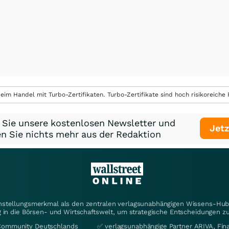
eim Handel mit Turbo-Zertifikaten. Turbo-Zertifikate sind hoch risikoreiche P
 Sie unsere kostenlosen Newsletter und
Jetz
n Sie nichts mehr aus der Redaktion
instellungsmerkmal als den zentralen verlagsunabhängigen Wissens-Hub 
 in die Börsen- und Wirtschaftswelt, um strategische Entscheidungen zu
Community Deutschlands
✅ verlagsunabhängige Partner ARIVA, Fi