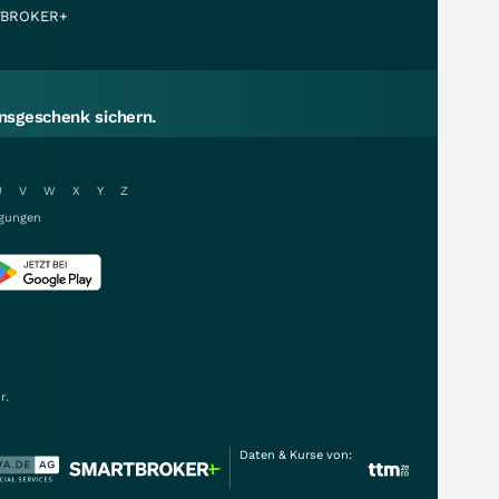
BROKER+
sgeschenk sichern.
U
V
W
X
Y
Z
gungen
r.
Daten & Kurse von: