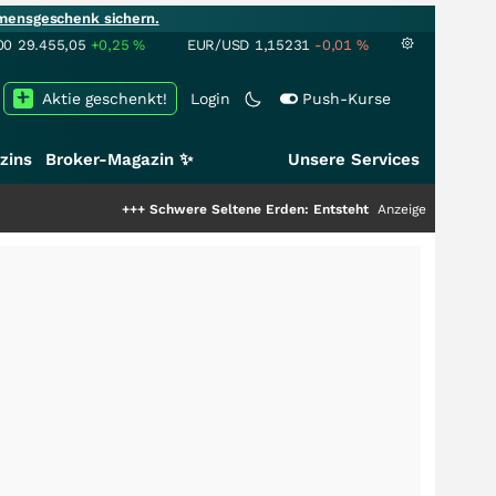
mensgeschenk sichern.
00
29.455,05
+0,25
%
EUR/USD
1,15231
-0,01
%
Aktie geschenkt!
Login
Push-Kurse
zins
Broker-Magazin ✨
Unsere Services
+++
Schwere Seltene Erden: Entsteht hier die nächste Milliarden
Anzeige