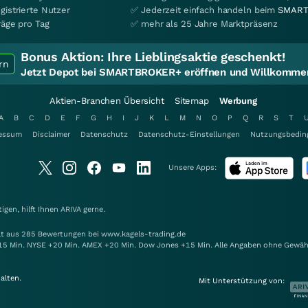
gistrierte Nutzer
✅ Jederzeit einfach handeln beim
SMART
räge pro Tag
✅ mehr als 25 Jahre Marktpräsenz
Bonus Aktion:
Ihre Lieblingsaktie geschenkt!
rn
Jetzt Depot bei SMARTBROKER+ eröffnen und Willkommen
Aktien-Branchen Übersicht
Sitemap
Werbung
A
B
C
D
E
F
G
H
I
J
K
L
M
N
O
P
Q
R
S
T
essum
Disclaimer
Datenschutz
Datenschutz-Einstellungen
Nutzungsbedin
Unsere Apps:
gen, hilft Ihnen
ARIVA
gerne.
elt aus 285 Bewertungen bei www.kagels-trading.de
15 Min. NYSE +20 Min. AMEX +20 Min. Dow Jones +15 Min. Alle Angaben ohne Gewäh
alten.
Mit Unterstützung von: