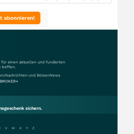
t abonnieren!
für einen aktuellen und fundierten
 treffen.
nanzNachrichten und BörsenNews
BROKER+
sgeschenk sichern.
U
V
W
X
Y
Z