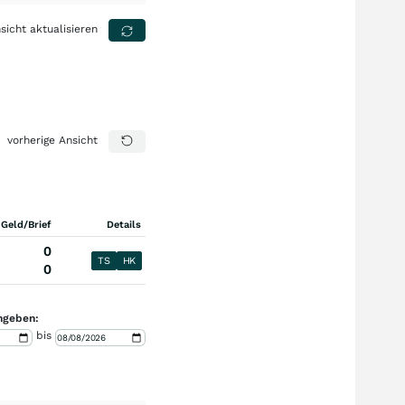
sicht aktualisieren
vorherige Ansicht
 Geld/Brief
Details
0
TS
HK
0
ngeben:
bis