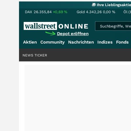
🎁 Ihre Lieblingsakt
DAX
26.355,84
+0,69
%
Gold
4.342,26
0,00
%
Öl (
Depot eröffnen
Aktien
Community
Nachrichten
Indizes
Fonds
NEWS TICKER