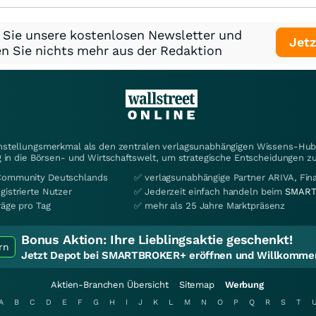
 Sie unsere kostenlosen Newsletter und
Jetz
n Sie nichts mehr aus der Redaktion
instellungsmerkmal als den zentralen verlagsunabhängigen Wissens-Hub 
 in die Börsen- und Wirtschaftswelt, um strategische Entscheidungen zu
Community Deutschlands
✅ verlagsunabhängige Partner ARIVA, Fi
gistrierte Nutzer
✅ Jederzeit einfach handeln beim
SMART
räge pro Tag
✅ mehr als 25 Jahre Marktpräsenz
Bonus Aktion:
Ihre Lieblingsaktie geschenkt!
rn
Jetzt Depot bei SMARTBROKER+ eröffnen und Willkommen
Aktien-Branchen Übersicht
Sitemap
Werbung
A
B
C
D
E
F
G
H
I
J
K
L
M
N
O
P
Q
R
S
T