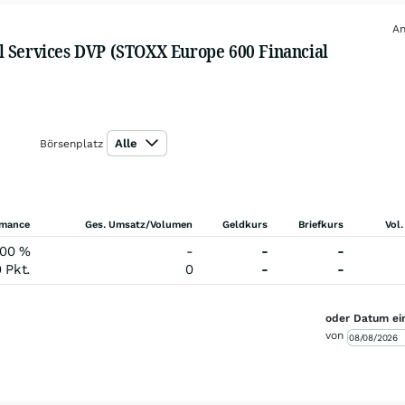
An
l Services DVP (STOXX Europe 600 Financial
Alle
Börsenplatz
rmance
Ges. Umsatz/Volumen
Geldkurs
Briefkurs
Vol.
,00
%
-
-
-
0
Pkt.
0
-
-
oder Datum ei
von