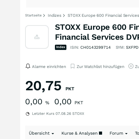
Indizes
STOXX Europe 600 Financial Services
Startseite
STOXX Europe 600 Fin
Financial Services DV
Index
ISIN:
CH0143299714
SYM:
SXFPD
Alarme einrichten
Zur Watchlist hinzufügen
Zu
20,75
PKT
0,00
0,00
%
PKT
Letzter Kurs
07.08.26
STOXX
Übersicht
Kurse & Analysen
Forum
T