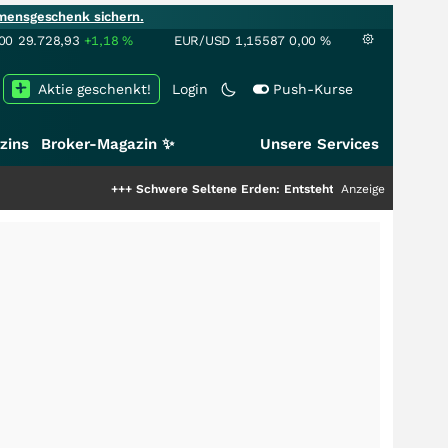
mensgeschenk sichern.
00
29.728,93
+1,18
%
EUR/USD
1,15587
0,00
%
Aktie geschenkt!
Login
Push-Kurse
zins
Broker-Magazin ✨
Unsere Services
+++
Schwere Seltene Erden: Entsteht hier die nächste Milliarde
Anzeige