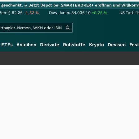
ie geschenkt.
→ Jetzt Depot bei SMARTBROKER+ eröffnen und Willkom
Brent)
82,26
-1,53
%
Dow Jones
54.036,10
+0,25
%
US Tech 1
ETFs
Anleihen
Derivate
Rohstoffe
Krypto
Devisen
Fest