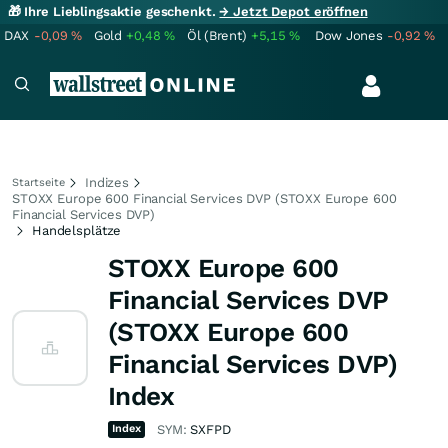
🎁 Ihre Lieblingsaktie geschenkt.
→ Jetzt Depot eröffnen
DAX
-0,09
%
Gold
+0,48
%
Öl (Brent)
+5,15
%
Dow Jones
-0,92
%
Indizes
Startseite
STOXX Europe 600 Financial Services DVP (STOXX Europe 600
Financial Services DVP)
Handelsplätze
STOXX Europe 600
Financial Services DVP
(STOXX Europe 600
Financial Services DVP)
Index
Index
SYM:
SXFPD