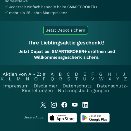
BörsenNews
✅ Jederzeit einfach handeln beim
SMARTBROKER+
✅ mehr als 25 Jahre Marktpräsenz
Jetzt Depot sichern
Ihre Lieblingsaktie geschenkt!
Jetzt Depot bei SMARTBROKER+ eröffnen und
Willkommensgeschenk sichern.
Aktien von A - Z:
#
A
B
C
D
E
F
G
H
I
J
K
L
M
N
O
P
Q
R
S
T
U
V
W
X
Y
Z
Impressum
Disclaimer
Datenschutz
Datenschutz-
Einstellungen
Nutzungsbedingungen
Unsere Apps: