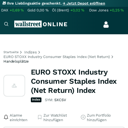
🎁 Ihre Lieblingsaktie geschenkt.
→ Jetzt Depot eröffnen
DAX
+0,69
%
Gold
0,00
%
Öl (Brent)
+0,02
%
Dow Jones
+0,25
%
Indizes
Startseite
EURO STOXX Industry Consumer Staples Index (Net Return)
Handelsplätze
EURO STOXX Industry
Consumer Staples Index
(Net Return) Index
Index
SYM:
SXCSV
Alarme
Zur Watchlist
Zum Portfolio
einrichten
hinzufügen
hinzufügen