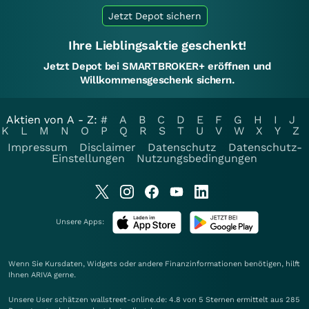
Jetzt Depot sichern
Ihre Lieblingsaktie geschenkt!
Jetzt Depot bei SMARTBROKER+ eröffnen und
Willkommensgeschenk sichern.
Aktien von A - Z:
#
A
B
C
D
E
F
G
H
I
J
K
L
M
N
O
P
Q
R
S
T
U
V
W
X
Y
Z
Impressum
Disclaimer
Datenschutz
Datenschutz-
Einstellungen
Nutzungsbedingungen
Unsere Apps:
Wenn Sie Kursdaten, Widgets oder andere Finanzinformationen benötigen, hilft
Ihnen
ARIVA
gerne.
Unsere User schätzen wallstreet-online.de: 4.8 von 5 Sternen ermittelt aus 285