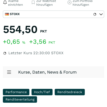
Alarme
Zur Watchlist
Zum Portfolio
einrichten
hinzufügen
hinzufügen
STOXX
554,50
PKT
+0,65
+3,56
%
PKT
Letzter Kurs
22:30:00
STOXX
Kurse, Daten, News & Forum
Performance
Hoch/Tief
Renditedreieck
Renditeverteilung