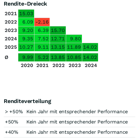
Rendite-Dreieck
2021
15.03
2022
6.09
-2.16
2023
9.20
6.39
15.70
2024
9.35
7.52
12.71
9.80
2025
10.27
9.11
13.15
11.89
14.02
Ø
9.99
5.22
13.85
10.85
14.02
2020
2021
2022
2023
2024
Renditeverteilung
> +50%
Kein Jahr mit entsprechender Performance
+50%
Kein Jahr mit entsprechender Performance
+40%
Kein Jahr mit entsprechender Performance