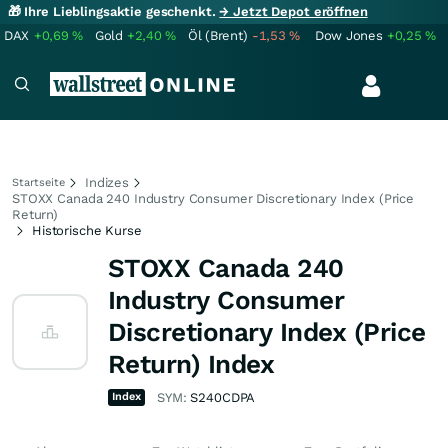
🎁 Ihre Lieblingsaktie geschenkt.
→ Jetzt Depot eröffnen
DAX
+0,69
%
Gold
+2,40
%
Öl (Brent)
-1,53
%
Dow Jones
+0,25
%
Indizes
Startseite
STOXX Canada 240 Industry Consumer Discretionary Index (Price
Return)
Historische Kurse
STOXX Canada 240
Industry Consumer
Discretionary Index (Price
Return) Index
Index
SYM:
S240CDPA