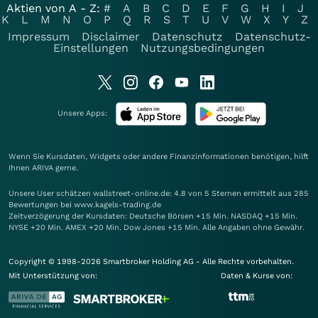
Aktien von A - Z:
#
A
B
C
D
E
F
G
H
I
J
K
L
M
N
O
P
Q
R
S
T
U
V
W
X
Y
Z
Impressum
Disclaimer
Datenschutz
Datenschutz-
Einstellungen
Nutzungsbedingungen
Unsere Apps:
Wenn Sie Kursdaten, Widgets oder andere Finanzinformationen benötigen, hilft
Ihnen
ARIVA
gerne.
Unsere User schätzen wallstreet-online.de: 4.8 von 5 Sternen ermittelt aus 285
Bewertungen bei www.kagels-trading.de
Zeitverzögerung der Kursdaten: Deutsche Börsen +15 Min. NASDAQ +15 Min.
NYSE +20 Min. AMEX +20 Min. Dow Jones +15 Min. Alle Angaben ohne Gewähr.
Copyright © 1998-2026 Smartbroker Holding AG - Alle Rechte vorbehalten.
Mit Unterstützung von:
Daten & Kurse von: