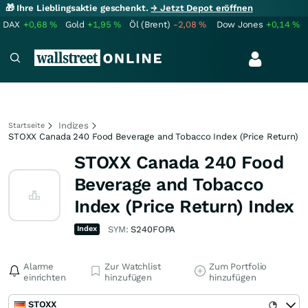
🎁 Ihre Lieblingsaktie geschenkt.
→ Jetzt Depot eröffnen
DAX
+0,68
%
Gold
+1,95
%
Öl (Brent)
-2,08
%
Dow Jones
+0,14
%
Indizes
Startseite
STOXX Canada 240 Food Beverage and Tobacco Index (Price Return)
STOXX Canada 240 Food
Beverage and Tobacco
Index (Price Return) Index
Index
SYM:
S240FOPA
Alarme
Zur Watchlist
Zum Portfolio
einrichten
hinzufügen
hinzufügen
STOXX