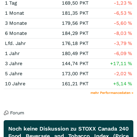
1 Tag
169,50
PKT
-1,23
%
1 Monat
181,35
PKT
-6,53
%
3 Monate
179,56
PKT
-5,60
%
6 Monate
184,29
PKT
-8,03
%
Lfd. Jahr
176,18
PKT
-3,79
%
1 Jahr
180,49
PKT
-6,09
%
3 Jahre
144,74
PKT
+17,11
%
5 Jahre
173,00
PKT
-2,02
%
10 Jahre
161,21
PKT
+5,14
%
mehr Performancedaten »
Forum
Noch keine Diskussion zu STOXX Canada 240
Food Beverage and Tobacco Index (Price