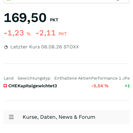
169,50
PKT
-1,23
-2,11
%
PKT
Letzter Kurs
06.08.26
STOXX
Land
Gewichtungstyp
Enthaltene Aktien
Performance 1 J
Per
CHE
Kapitalgewichtet
3
-5,54
%
+17
Kurse, Daten, News & Forum