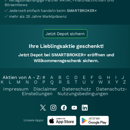
✅ verlagsunabhängige Partner ARIVA, FinanzNachrichten und
BörsenNews
✅ Jederzeit einfach handeln beim
SMARTBROKER+
✅ mehr als 25 Jahre Marktpräsenz
Jetzt Depot sichern
Ihre Lieblingsaktie geschenkt!
Jetzt Depot bei SMARTBROKER+ eröffnen und
Willkommensgeschenk sichern.
Aktien von A - Z:
#
A
B
C
D
E
F
G
H
I
J
K
L
M
N
O
P
Q
R
S
T
U
V
W
X
Y
Z
Impressum
Disclaimer
Datenschutz
Datenschutz-
Einstellungen
Nutzungsbedingungen
Unsere Apps: