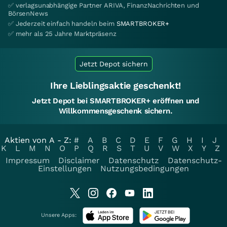
✅ verlagsunabhängige Partner ARIVA, FinanzNachrichten und
BörsenNews
✅ Jederzeit einfach handeln beim
SMARTBROKER+
✅ mehr als 25 Jahre Marktpräsenz
Jetzt Depot sichern
Ihre Lieblingsaktie geschenkt!
Jetzt Depot bei SMARTBROKER+ eröffnen und
Willkommensgeschenk sichern.
Aktien von A - Z:
#
A
B
C
D
E
F
G
H
I
J
K
L
M
N
O
P
Q
R
S
T
U
V
W
X
Y
Z
Impressum
Disclaimer
Datenschutz
Datenschutz-
Einstellungen
Nutzungsbedingungen
Unsere Apps: