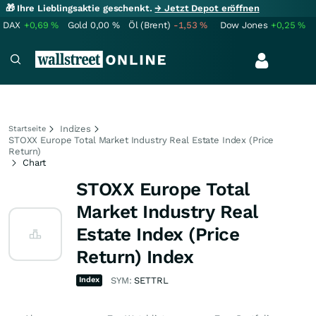
🎁 Ihre Lieblingsaktie geschenkt.
→ Jetzt Depot eröffnen
DAX
+0,69
%
Gold
0,00
%
Öl (Brent)
-1,53
%
Dow Jones
+0,25
%
Indizes
Startseite
STOXX Europe Total Market Industry Real Estate Index (Price
Return)
Chart
STOXX Europe Total
Market Industry Real
Estate Index (Price
Return) Index
Index
SYM:
SETTRL