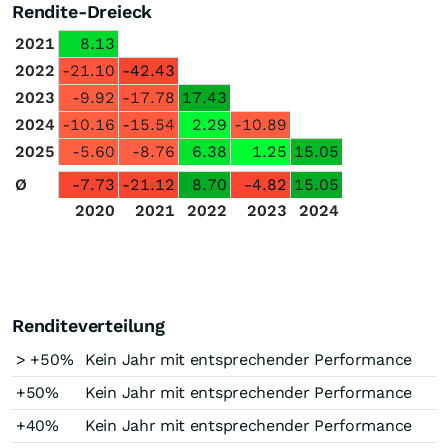
Rendite-Dreieck
2021
8.13
2022
-21.10
-42.43
2023
-9.92
-17.78
17.43
2024
-10.16
-15.54
2.29
-10.89
2025
-5.60
-8.76
6.38
1.25
15.05
Ø
-7.73
-21.12
8.70
-4.82
15.05
2020
2021
2022
2023
2024
Renditeverteilung
> +50%
Kein Jahr mit entsprechender Performance
+50%
Kein Jahr mit entsprechender Performance
+40%
Kein Jahr mit entsprechender Performance