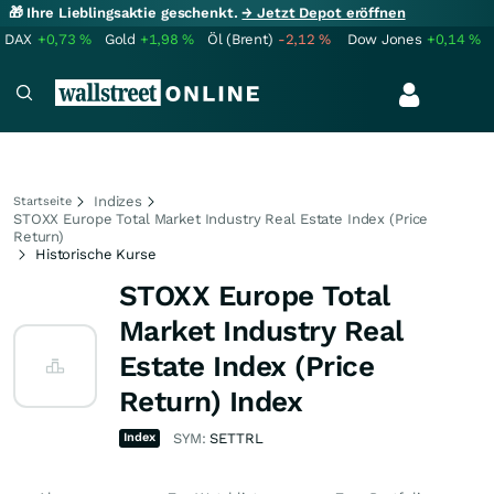
🎁 Ihre Lieblingsaktie geschenkt.
→ Jetzt Depot eröffnen
DAX
+0,73
%
Gold
+1,98
%
Öl (Brent)
-2,12
%
Dow Jones
+0,14
%
Indizes
Startseite
STOXX Europe Total Market Industry Real Estate Index (Price
Return)
Historische Kurse
STOXX Europe Total
Market Industry Real
Estate Index (Price
Return) Index
Index
SYM:
SETTRL