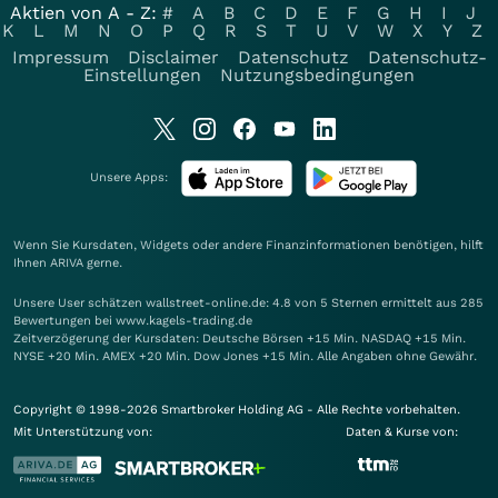
Aktien von A - Z:
#
A
B
C
D
E
F
G
H
I
J
K
L
M
N
O
P
Q
R
S
T
U
V
W
X
Y
Z
Impressum
Disclaimer
Datenschutz
Datenschutz-
Einstellungen
Nutzungsbedingungen
Unsere Apps:
Wenn Sie Kursdaten, Widgets oder andere Finanzinformationen benötigen, hilft
Ihnen
ARIVA
gerne.
Unsere User schätzen wallstreet-online.de: 4.8 von 5 Sternen ermittelt aus 285
Bewertungen bei www.kagels-trading.de
Zeitverzögerung der Kursdaten: Deutsche Börsen +15 Min. NASDAQ +15 Min.
NYSE +20 Min. AMEX +20 Min. Dow Jones +15 Min. Alle Angaben ohne Gewähr.
Copyright © 1998-2026 Smartbroker Holding AG - Alle Rechte vorbehalten.
Mit Unterstützung von:
Daten & Kurse von: