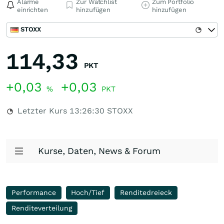
Alarme
Zur Watchlist
Zum Portfolio
einrichten
hinzufügen
hinzufügen
STOXX
114,33
PKT
+0,03
+0,03
%
PKT
Letzter Kurs
13:26:30
STOXX
Kurse, Daten, News & Forum
Performance
Hoch/Tief
Renditedreieck
Renditeverteilung