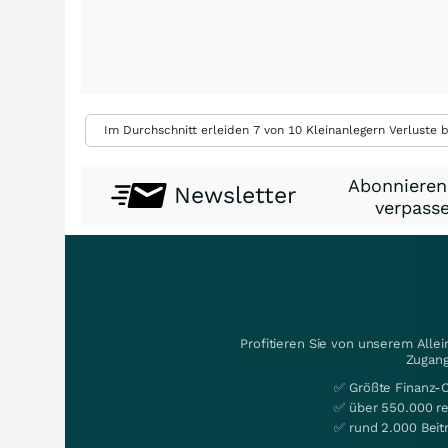
Im Durchschnitt erleiden 7 von 10 Kleinanlegern Verluste b
Abonnieren
Newsletter
verpasse
Profitieren Sie von unserem Alle
Zugang
✅ Größte Finanz-
✅ über 550.000 re
✅ rund 2.000 Beit