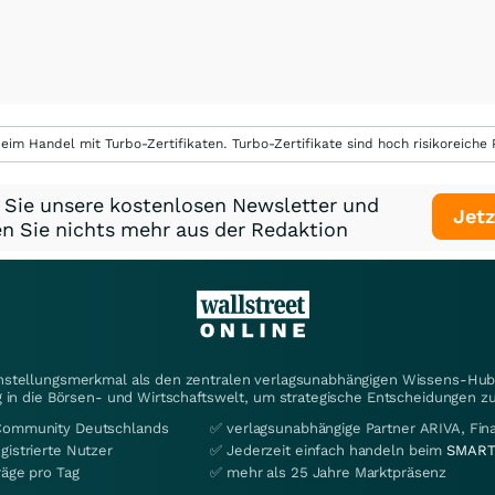
eim Handel mit Turbo-Zertifikaten. Turbo-Zertifikate sind hoch risikoreiche P
 Sie unsere kostenlosen Newsletter und
Jetz
n Sie nichts mehr aus der Redaktion
instellungsmerkmal als den zentralen verlagsunabhängigen Wissens-Hub 
 in die Börsen- und Wirtschaftswelt, um strategische Entscheidungen zu
Community Deutschlands
✅ verlagsunabhängige Partner ARIVA, Fi
gistrierte Nutzer
✅ Jederzeit einfach handeln beim
SMART
räge pro Tag
✅ mehr als 25 Jahre Marktpräsenz