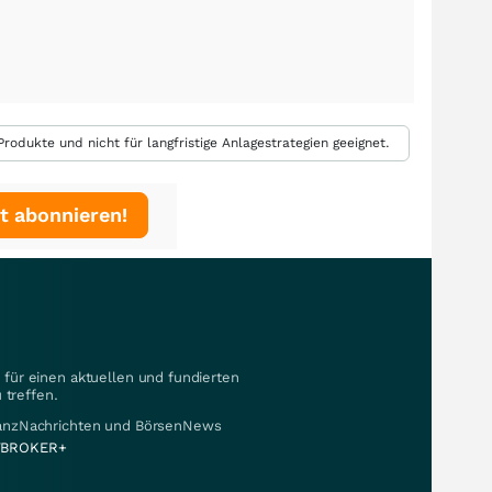
rodukte und nicht für langfristige Anlagestrategien geeignet.
t abonnieren!
für einen aktuellen und fundierten
 treffen.
nanzNachrichten und BörsenNews
BROKER+