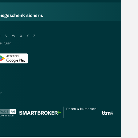
sgeschenk sichern.
U
V
W
X
Y
Z
gungen
r.
Daten & Kurse von: