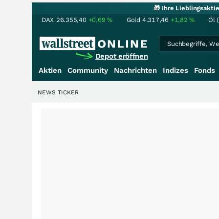
🎁 Ihre Lieblingsakt
DAX
26.355,40
+0,69
%
Gold
4.317,46
+1,82
%
Öl 
Depot eröffnen
Aktien
Community
Nachrichten
Indizes
Fonds
NEWS TICKER