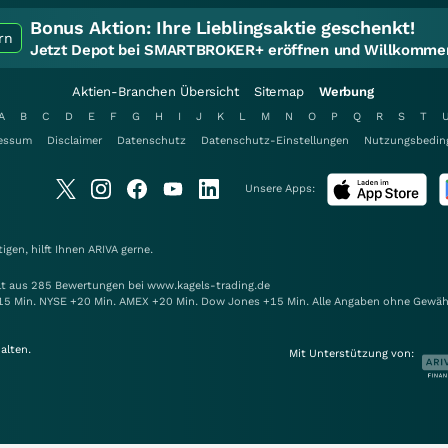
Bonus Aktion:
Ihre Lieblingsaktie geschenkt!
rn
Jetzt Depot bei SMARTBROKER+ eröffnen und Willkommen
Aktien-Branchen Übersicht
Sitemap
Werbung
A
B
C
D
E
F
G
H
I
J
K
L
M
N
O
P
Q
R
S
T
essum
Disclaimer
Datenschutz
Datenschutz-Einstellungen
Nutzungsbedin
Unsere Apps:
gen, hilft Ihnen
ARIVA
gerne.
elt aus 285 Bewertungen bei www.kagels-trading.de
15 Min. NYSE +20 Min. AMEX +20 Min. Dow Jones +15 Min. Alle Angaben ohne Gewäh
alten.
Mit Unterstützung von: