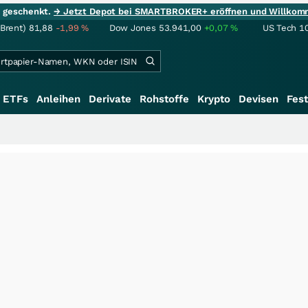
ie geschenkt.
→ Jetzt Depot bei SMARTBROKER+ eröffnen und Willkom
(Brent)
81,88
-1,99
%
Dow Jones
53.941,00
+0,07
%
US Tech 1
ETFs
Anleihen
Derivate
Rohstoffe
Krypto
Devisen
Fest