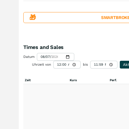
🎁
SMARTBROKER+
Times and Sales
Datum
Akt
Uhrzeit von
bis
Zeit
Kurs
Perf.