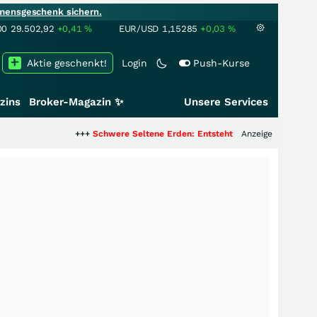
mensgeschenk sichern.
00
29.502,92
+0,41
%
EUR/USD
1,15285
+0,03
%
Aktie geschenkt!
Login
Push-Kurse
zins
Broker-Magazin ✨
Unsere Services
+++
Schwere Seltene Erden: Entsteht hier die nächste Milliarde
Anzeige