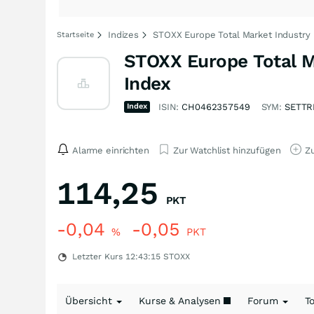
Indizes
STOXX Europe Total Market Industry R
Startseite
STOXX Europe Total Ma
Index
Index
ISIN:
CH0462357549
SYM:
SETTR
Alarme einrichten
Zur Watchlist hinzufügen
Zu
114,25
PKT
-0,04
-0,05
%
PKT
Letzter Kurs
12:43:15
STOXX
Übersicht
Kurse & Analysen
Forum
T