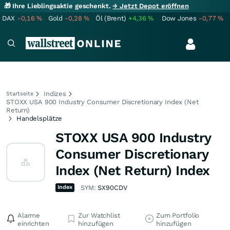
🎁 Ihre Lieblingsaktie geschenkt.
→ Jetzt Depot eröffnen
DAX
-0,16
%
Gold
-0,28
%
Öl (Brent)
+4,36
%
Dow Jones
-0,77
%
Indizes
Startseite
STOXX USA 900 Industry Consumer Discretionary Index (Net
Return)
Handelsplätze
STOXX USA 900 Industry
Consumer Discretionary
Index (Net Return) Index
Index
SYM:
SX90CDV
Alarme
Zur Watchlist
Zum Portfolio
einrichten
hinzufügen
hinzufügen