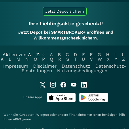
Jetzt Depot sichern
Ihre Lieblingsaktie geschenkt!
Jetzt Depot bei SMARTBROKER+ eröffnen und
Willkommensgeschenk sichern.
Aktien von A - Z:
#
A
B
C
D
E
F
G
H
I
J
K
L
M
N
O
P
Q
R
S
T
U
V
W
X
Y
Z
Impressum
Disclaimer
Datenschutz
Datenschutz-
Einstellungen
Nutzungsbedingungen
Unsere Apps:
Wenn Sie Kursdaten, Widgets oder andere Finanzinformationen benötigen, hilft
Ihnen
ARIVA
gerne.