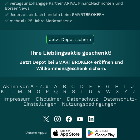
✅ verlagsunabhängige Partner ARIVA, FinanzNachrichten und
BörsenNews
✅ Jederzeit einfach handeln beim
SMARTBROKER+
✅ mehr als 25 Jahre Marktpräsenz
Jetzt Depot sichern
Ihre Lieblingsaktie geschenkt!
Jetzt Depot bei SMARTBROKER+ eröffnen und
Willkommensgeschenk sichern.
Aktien von A - Z:
#
A
B
C
D
E
F
G
H
I
J
K
L
M
N
O
P
Q
R
S
T
U
V
W
X
Y
Z
Impressum
Disclaimer
Datenschutz
Datenschutz-
Einstellungen
Nutzungsbedingungen
Unsere Apps: