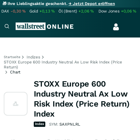
🎁 Ihre Lieblingsaktie geschenkt.
→ Jetzt Depot eröffnen
DAX
-0,30
%
Gold
+0,13
%
Öl (Brent)
+2,06
%
Dow Jones
+0,06
%
Indizes
Startseite
STOXX Europe 600 Industry Neutral Ax Low Risk Index (Price
Return)
Chart
STOXX Europe 600
Industry Neutral Ax Low
Risk Index (Price Return)
Index
Index
SYM:
SAXPNLRL