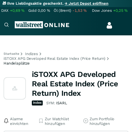
🎁 Ihre Lieblingsaktie geschenkt.
→ Jetzt Depot eröffnen
DAX
+0,69
%
Gold
0,00
%
Öl (Brent)
-1,53
%
Dow Jones
+0,25
%
Indizes
Startseite
iSTOXX APG Developed Real Estate Index (Price Return)
Handelsplätze
iSTOXX APG Developed
Real Estate Index (Price
Return) Index
Index
SYM:
ISARL
Alarme
Zur Watchlist
Zum Portfolio
einrichten
hinzufügen
hinzufügen