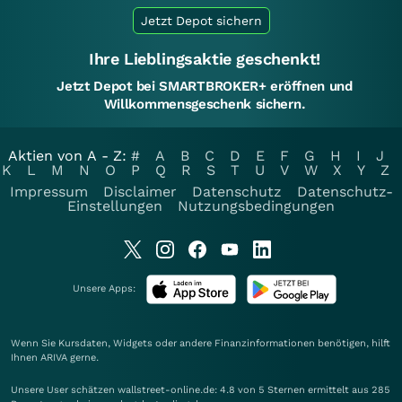
Jetzt Depot sichern
Ihre Lieblingsaktie geschenkt!
Jetzt Depot bei SMARTBROKER+ eröffnen und
Willkommensgeschenk sichern.
Aktien von A - Z:
#
A
B
C
D
E
F
G
H
I
J
K
L
M
N
O
P
Q
R
S
T
U
V
W
X
Y
Z
Impressum
Disclaimer
Datenschutz
Datenschutz-
Einstellungen
Nutzungsbedingungen
Unsere Apps:
Wenn Sie Kursdaten, Widgets oder andere Finanzinformationen benötigen, hilft
Ihnen
ARIVA
gerne.
Unsere User schätzen wallstreet-online.de: 4.8 von 5 Sternen ermittelt aus 285