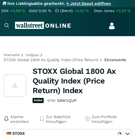
🎁 Ihre Lieblingsaktie geschenkt.
→ Jetzt Depot eröffnen
DAX
+0,69
%
Gold
0,00
%
Öl (Brent)
+0,02
%
Dow Jones
+0,25
%
Indizes
Startseite
STOXX Global 1800 Ax Quality Index (Price Return)
Einzelwerte
STOXX Global 1800 Ax
Quality Index (Price
Return) Index
Index
SYM:
SAW1QUP
Alarme
Zur Watchlist
Zum Portfolio
einrichten
hinzufügen
hinzufügen
STOXX