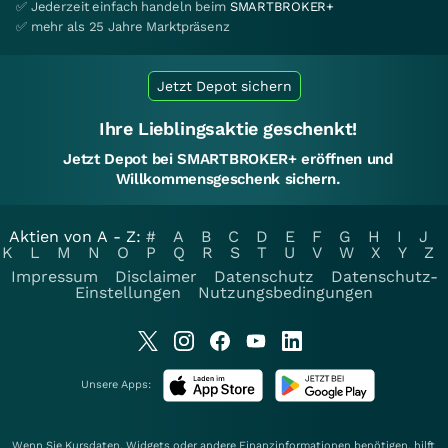
✅ Jederzeit einfach handeln beim
SMARTBROKER+
✅ mehr als 25 Jahre Marktpräsenz
Jetzt Depot sichern
Ihre Lieblingsaktie geschenkt!
Jetzt Depot bei SMARTBROKER+ eröffnen und
Willkommensgeschenk sichern.
Aktien von A - Z:
#
A
B
C
D
E
F
G
H
I
J
K
L
M
N
O
P
Q
R
S
T
U
V
W
X
Y
Z
Impressum
Disclaimer
Datenschutz
Datenschutz-
Einstellungen
Nutzungsbedingungen
Unsere Apps:
Wenn Sie Kursdaten, Widgets oder andere Finanzinformationen benötigen, hilft