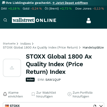
🎁 Ihre Lieblingsaktie geschenkt.
→ Jetzt Depot eröffnen
DAX
+0,19
%
Gold
-0,24
%
Öl (Brent)
+2,73
%
Dow Jones
-0,13
%
Indizes
Startseite
STOXX Global 1800 Ax Quality Index (Price Return)
Handelsplätze
STOXX Global 1800 Ax
Quality Index (Price
Return) Index
Index
SYM:
SAW1QUP
Alarme
Zur Watchlist
Zum Portfolio
einrichten
hinzufügen
hinzufügen
STOXX