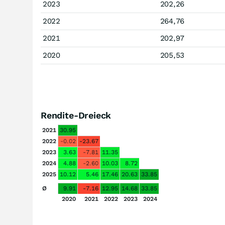
2023
202,26
2022
264,76
2021
202,97
2020
205,53
Rendite-Dreieck
2021
30.95
2022
-0.02
-23.67
2023
3.63
-7.81
11.35
2024
4.88
-2.60
10.03
8.72
2025
10.12
5.46
17.46
20.63
33.85
Ø
9.91
-7.16
12.95
14.68
33.85
2020
2021
2022
2023
2024