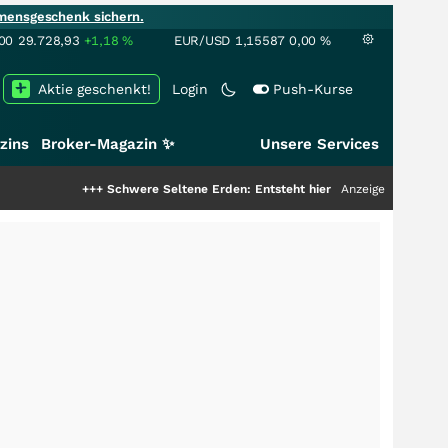
mensgeschenk sichern.
00
29.728,93
+1,18
%
EUR/USD
1,15587
0,00
%
Aktie geschenkt!
Login
Push-Kurse
zins
Broker-Magazin ✨
Unsere Services
+++
Schwere Seltene Erden: Entsteht hier die nächste Milliardenstory?
Anzeige
++