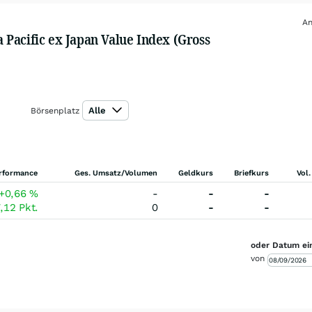
An
Pacific ex Japan Value Index (Gross
Alle
Börsenplatz
rformance
Ges. Umsatz/Volumen
Geldkurs
Briefkurs
Vol.
+0,66
%
-
-
-
7,12
Pkt.
0
-
-
oder Datum ei
von