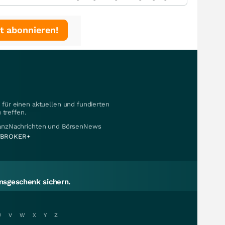
t abonnieren!
für einen aktuellen und fundierten
 treffen.
nanzNachrichten und BörsenNews
BROKER+
sgeschenk sichern.
U
V
W
X
Y
Z