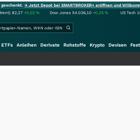
ie geschenkt.
→ Jetzt Depot bei SMARTBROKER+ eröffnen und Willkom
Brent)
82,27
+0,02
%
Dow Jones
54.036,10
+0,25
%
US Tech 1
ETFs
Anleihen
Derivate
Rohstoffe
Krypto
Devisen
Fest