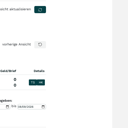
sicht aktualisieren
vorherige Ansicht
 Geld/Brief
Details
0
TS
HK
0
ngeben:
bis