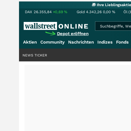
🎁 Ihre Lieblingsakt
DAX
26.355,84
+0,69
%
Gold
4.342,26
0,00
%
Öl (
Depot eröffnen
Aktien
Community
Nachrichten
Indizes
Fonds
NEWS TICKER