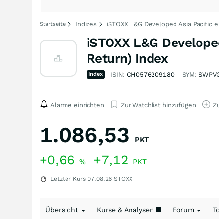
Indizes
iSTOXX L&G Developed Asia Pacific e
Startseite
iSTOXX L&G Developed 
Return) Index
Index
ISIN:
CH0576209180
SYM:
SWPV
Alarme einrichten
Zur Watchlist hinzufügen
Zu
1.086,53
PKT
+0,66
+7,12
%
PKT
Letzter Kurs
07.08.26
STOXX
Übersicht
Kurse & Analysen
Forum
T