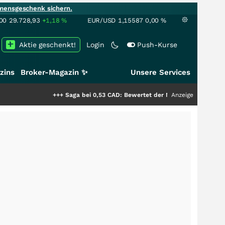
mensgeschenk sichern.
00
29.728,93
+1,18
%
EUR/USD
1,15587
0,00
%
Aktie geschenkt!
Login
Push-Kurse
zins
Broker-Magazin ✨
Unsere Services
+++
Saga bei 0,53 CAD: Bewertet der Markt noch immer nur die H
Anzeige