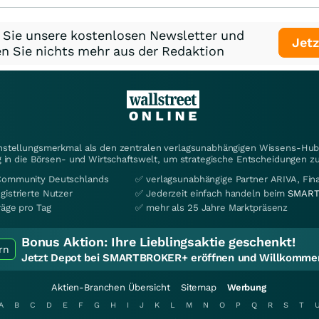
 Sie unsere kostenlosen Newsletter und
Jetz
n Sie nichts mehr aus der Redaktion
instellungsmerkmal als den zentralen verlagsunabhängigen Wissens-Hub 
 in die Börsen- und Wirtschaftswelt, um strategische Entscheidungen zu
Community Deutschlands
✅ verlagsunabhängige Partner ARIVA, Fi
gistrierte Nutzer
✅ Jederzeit einfach handeln beim
SMART
räge pro Tag
✅ mehr als 25 Jahre Marktpräsenz
Bonus Aktion:
Ihre Lieblingsaktie geschenkt!
rn
Jetzt Depot bei SMARTBROKER+ eröffnen und Willkommen
Aktien-Branchen Übersicht
Sitemap
Werbung
A
B
C
D
E
F
G
H
I
J
K
L
M
N
O
P
Q
R
S
T