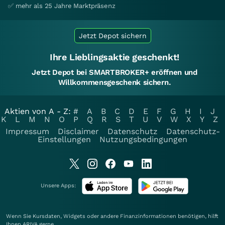
✅ mehr als 25 Jahre Marktpräsenz
Jetzt Depot sichern
Ihre Lieblingsaktie geschenkt!
Jetzt Depot bei SMARTBROKER+ eröffnen und
Willkommensgeschenk sichern.
Aktien von A - Z:
#
A
B
C
D
E
F
G
H
I
J
K
L
M
N
O
P
Q
R
S
T
U
V
W
X
Y
Z
Impressum
Disclaimer
Datenschutz
Datenschutz-
Einstellungen
Nutzungsbedingungen
Unsere Apps:
Wenn Sie Kursdaten, Widgets oder andere Finanzinformationen benötigen, hilft
Ihnen
ARIVA
gerne.