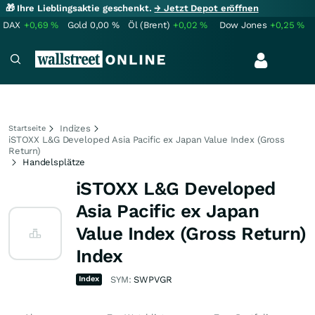
🎁 Ihre Lieblingsaktie geschenkt.
→ Jetzt Depot eröffnen
DAX
+0,69
%
Gold
0,00
%
Öl (Brent)
+0,02
%
Dow Jones
+0,25
%
Indizes
Startseite
iSTOXX L&G Developed Asia Pacific ex Japan Value Index (Gross
Return)
Handelsplätze
iSTOXX L&G Developed
Asia Pacific ex Japan
Value Index (Gross Return)
Index
Index
SYM:
SWPVGR