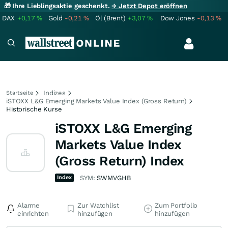
🎁 Ihre Lieblingsaktie geschenkt.
→ Jetzt Depot eröffnen
DAX
+0,17
%
Gold
-0,21
%
Öl (Brent)
+3,07
%
Dow Jones
-0,13
%
Indizes
Startseite
iSTOXX L&G Emerging Markets Value Index (Gross Return)
Historische Kurse
iSTOXX L&G Emerging
Markets Value Index
(Gross Return) Index
Index
SYM:
SWMVGHB
Alarme
Zur Watchlist
Zum Portfolio
einrichten
hinzufügen
hinzufügen