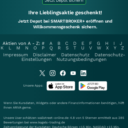
Jetzt Depot sichern
Ihre Lieblingsaktie geschenkt!
Jetzt Depot bei SMARTBROKER+ eröffnen und
Willkommensgeschenk sichern.
Aktien von A - Z:
#
A
B
C
D
E
F
G
H
I
J
K
L
M
N
O
P
Q
R
S
T
U
V
W
X
Y
Z
Impressum
Disclaimer
Datenschutz
Datenschutz-
Einstellungen
Nutzungsbedingungen
Unsere Apps:
Wenn Sie Kursdaten, Widgets oder andere Finanzinformationen benötigen, hilft
Ihnen
ARIVA
gerne.
Unsere User schätzen wallstreet-online.de: 4.8 von 5 Sternen ermittelt aus 285
Bewertungen bei www.kagels-trading.de
Zeitverzögerung der Kursdaten: Deutsche Börsen +15 Min. NASDAQ +15 Min.