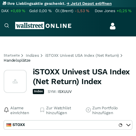
🎁 Ihre Lieblingsaktie geschenkt.
→ Jetzt Depot eröffnen
DAX
+0,69
%
Gold
0,00
%
Öl (Brent)
-1,53
%
Dow Jones
+0,25
%
Indizes
iSTOXX Univest USA Index (Net Return)
Startseite
Handelsplätze
iSTOXX Univest USA Index
(Net Return) Index
Index
SYM:
ISXUUV
Alarme
Zur Watchlist
Zum Portfolio
einrichten
hinzufügen
hinzufügen
STOXX