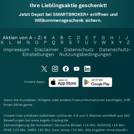
Ihre Lieblingsaktie geschenkt!
Jetzt Depot bei SMARTBROKER+ eröffnen und
Willkommensgeschenk sichern.
Aktien von A - Z:
#
A
B
C
D
E
F
G
H
I
J
K
L
M
N
O
P
Q
R
S
T
U
V
W
X
Y
Z
Impressum
Disclaimer
Datenschutz
Datenschutz-
Einstellungen
Nutzungsbedingungen
Unsere Apps:
Wenn Sie Kursdaten, Widgets oder andere Finanzinformationen benötigen, hilft
Ihnen
ARIVA
gerne.
Unsere User schätzen wallstreet-online.de: 4.8 von 5 Sternen ermittelt aus 285
Bewertungen bei www.kagels-trading.de
Zeitverzögerung der Kursdaten: Deutsche Börsen +15 Min. NASDAQ +15 Min.
NYSE +20 Min. AMEX +20 Min. Dow Jones +15 Min. Alle Angaben ohne Gewähr.