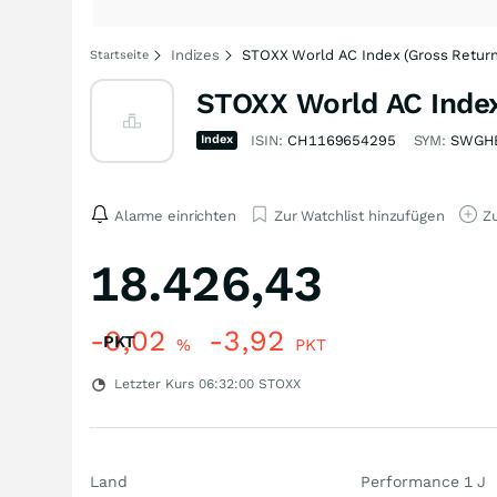
Indizes
STOXX World AC Index (Gross Return
Startseite
STOXX World AC Index
Index
ISIN:
CH1169654295
SYM:
SWGH
Alarme einrichten
Zur Watchlist hinzufügen
Zu
18.426,43
-0,02
-3,92
PKT
%
PKT
Letzter Kurs
06:32:00
STOXX
Land
Performance 1 J