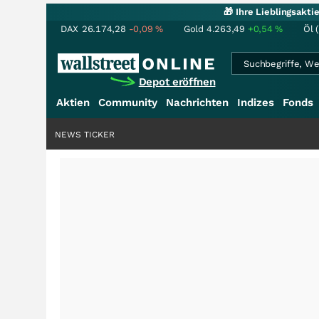
🎁 Ihre Lieblingsakt
DAX
26.174,28
-0,09
%
Gold
4.263,49
+0,54
%
Öl 
Depot eröffnen
Aktien
Community
Nachrichten
Indizes
Fonds
NEWS TICKER