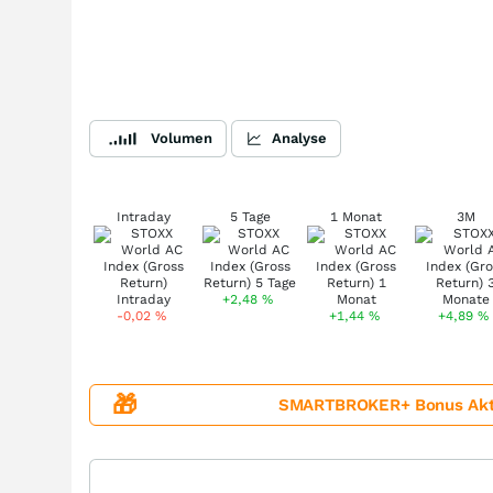
Volumen
Analyse
Intraday
5 Tage
1 Monat
3M
+2,48
%
-0,02
%
+1,44
%
+4,89
%
🎁
SMARTBROKER+ Bonus Aktion