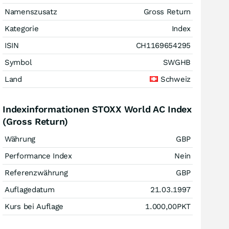
Namenszusatz
Gross Return
Kategorie
Index
ISIN
CH1169654295
Symbol
SWGHB
Land
Schweiz
Indexinformationen STOXX World AC Index
(Gross Return)
Währung
GBP
Performance Index
Nein
Referenzwährung
GBP
Auflagedatum
21.03.1997
Kurs bei Auflage
1.000,00
PKT