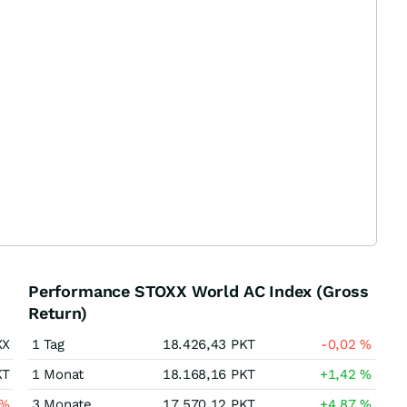
Performance STOXX World AC Index (Gross
Return)
XX
1 Tag
18.426,43
PKT
-0,02
%
KT
1 Monat
18.168,16
PKT
+1,42
%
%
3 Monate
17.570,12
PKT
+4,87
%