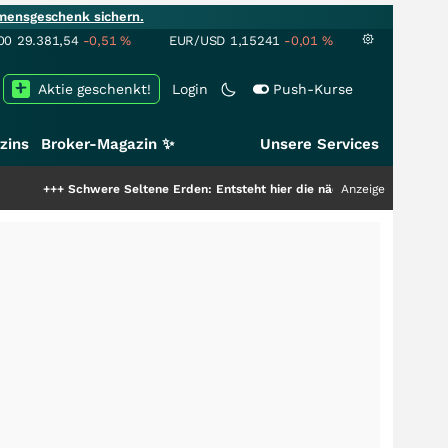
mensgeschenk sichern.
00
29.381,54
-0,51
%
EUR/USD
1,15241
-0,01
%
Aktie geschenkt!
Login
Push-Kurse
zins
Broker-Magazin ✨
Unsere Services
chwere Seltene Erden: Entsteht hier die nächste Milliardenstory?
Anzeige
+++