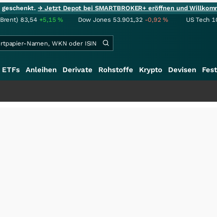
ie geschenkt.
→ Jetzt Depot bei SMARTBROKER+ eröffnen und Willkom
(Brent)
83,54
+5,15
%
Dow Jones
53.901,32
-0,92
%
US Tech 1
ETFs
Anleihen
Derivate
Rohstoffe
Krypto
Devisen
Fest
+++
S