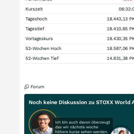
Kurszeit
06:32:
Tageshoch
18.443,13
P
Tagestief
18.410,65
P
Vortageskurs
18.430,35
P
52-Wochen Hoch
18.587,06
P
52-Wochen Tief
14.831,38
P
Forum
Noch keine Diskussion zu STOXX World A