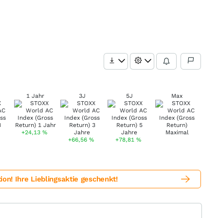
1 Jahr
3J
5J
Max
+24,13
%
+66,56
%
+78,81
%
! Ihre Lieblingsaktie geschenkt!