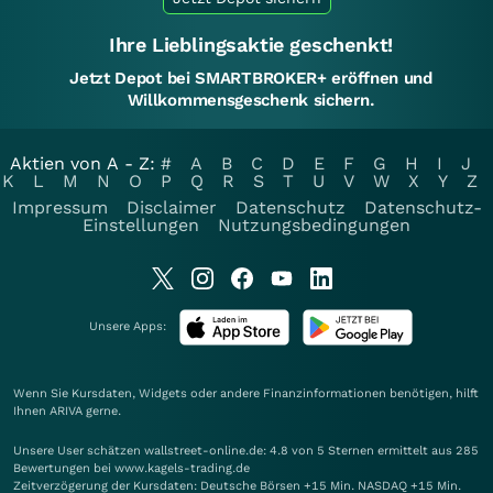
Ihre Lieblingsaktie geschenkt!
Jetzt Depot bei SMARTBROKER+ eröffnen und
Willkommensgeschenk sichern.
Aktien von A - Z:
#
A
B
C
D
E
F
G
H
I
J
K
L
M
N
O
P
Q
R
S
T
U
V
W
X
Y
Z
Impressum
Disclaimer
Datenschutz
Datenschutz-
Einstellungen
Nutzungsbedingungen
Unsere Apps:
Wenn Sie Kursdaten, Widgets oder andere Finanzinformationen benötigen, hilft
Ihnen
ARIVA
gerne.
Unsere User schätzen wallstreet-online.de: 4.8 von 5 Sternen ermittelt aus 285
Bewertungen bei www.kagels-trading.de
Zeitverzögerung der Kursdaten: Deutsche Börsen +15 Min. NASDAQ +15 Min.