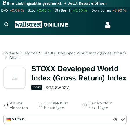
🎁 Ihre Lieblingsaktie geschenkt.
→ Jetzt Depot eröffnen
DAX
-0,09
%
Gold
+0,43
%
Öl (Brent)
+5,15
%
Dow Jones
-0,92
%
Indizes
STOXX Developed World Index (Gross Return)
Startseite
Chart
STOXX Developed World
Index (Gross Return) Index
Index
SYM:
SWDGV
Alarme
Zur Watchlist
Zum Portfolio
einrichten
hinzufügen
hinzufügen
STOXX