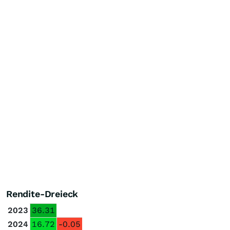
Rendite-Dreieck
2023
36.31
2024
16.72
-0.05