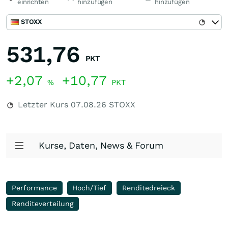
einrichten
hinzufügen
hinzufügen
STOXX
531,76
PKT
+2,07
+10,77
%
PKT
Letzter Kurs
07.08.26
STOXX
Kurse, Daten, News & Forum
Performance
Hoch/Tief
Renditedreieck
Renditeverteilung