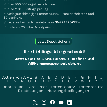
✅ über 550.000 registrierte Nutzer
✅ rund 2.000 Beiträge pro Tag
✅ verlagsunabhängige Partner ARIVA, FinanzNachrichten und
BörsenNews
✅ Jederzeit einfach handeln beim
SMARTBROKER+
✅ mehr als 25 Jahre Marktpräsenz
Jetzt Depot sichern
Ihre Lieblingsaktie geschenkt!
Jetzt Depot bei SMARTBROKER+ eröffnen und
Willkommensgeschenk sichern.
Aktien von A - Z:
#
A
B
C
D
E
F
G
H
I
J
K
L
M
N
O
P
Q
R
S
T
U
V
W
X
Y
Z
Impressum
Disclaimer
Datenschutz
Datenschutz-
Einstellungen
Nutzungsbedingungen