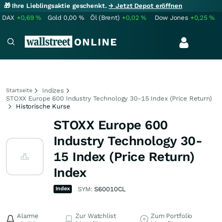
🎁 Ihre Lieblingsaktie geschenkt.
→ Jetzt Depot eröffnen
DAX
+0,69
%
Gold
0,00
%
Öl (Brent)
+0,02
%
Dow Jones
+0,25
%
Indizes
Startseite
STOXX Europe 600 Industry Technology 30-15 Index (Price Return)
Historische Kurse
STOXX Europe 600
Industry Technology 30-
15 Index (Price Return)
Index
Index
SYM:
S60010CL
Alarme
Zur Watchlist
Zum Portfolio