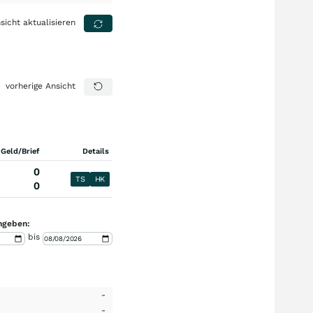
sicht aktualisieren
vorherige Ansicht
 Geld/Brief
Details
0
TS
HK
0
ngeben:
bis
-
-