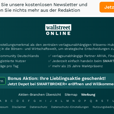
 Sie unsere kostenlosen Newsletter und
Jetz
n Sie nichts mehr aus der Redaktion
instellungsmerkmal als den zentralen verlagsunabhängigen Wissens-Hub 
 in die Börsen- und Wirtschaftswelt, um strategische Entscheidungen zu
Community Deutschlands
✅ verlagsunabhängige Partner ARIVA, Fi
gistrierte Nutzer
✅ Jederzeit einfach handeln beim
SMART
räge pro Tag
✅ mehr als 25 Jahre Marktpräsenz
Bonus Aktion:
Ihre Lieblingsaktie geschenkt!
rn
Jetzt Depot bei SMARTBROKER+ eröffnen und Willkommen
Aktien-Branchen Übersicht
Sitemap
Werbung
A
B
C
D
E
F
G
H
I
J
K
L
M
N
O
P
Q
R
S
T
essum
Disclaimer
Datenschutz
Datenschutz-Einstellungen
Nutzungsbedin