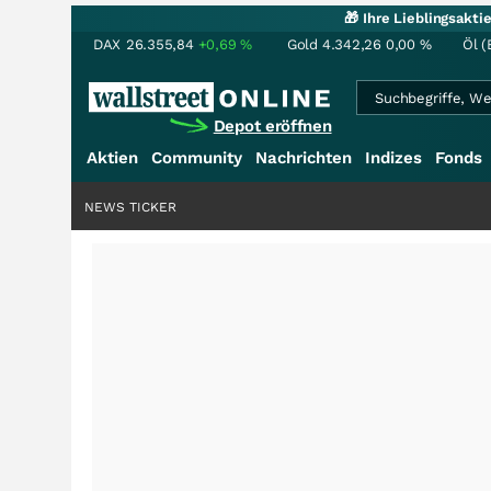
🎁 Ihre Lieblingsakt
DAX
26.355,84
+0,69
%
Gold
4.342,26
0,00
%
Öl (
Depot eröffnen
Aktien
Community
Nachrichten
Indizes
Fonds
NEWS TICKER