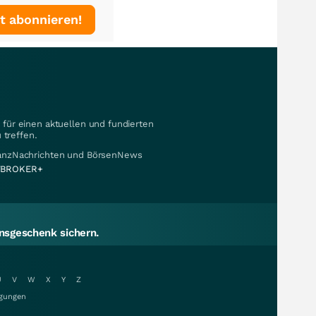
t abonnieren!
für einen aktuellen und fundierten
 treffen.
nanzNachrichten und BörsenNews
BROKER+
sgeschenk sichern.
U
V
W
X
Y
Z
gungen