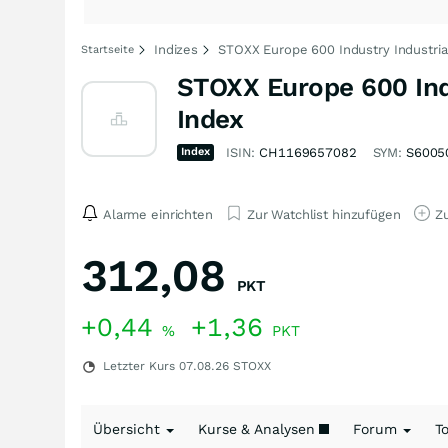
Indizes
STOXX Europe 600 Industry Industria
Startseite
STOXX Europe 600 Indu
Index
Index
ISIN:
CH1169657082
SYM:
S6005
Alarme einrichten
Zur Watchlist hinzufügen
Zu
312,08
PKT
+0,44
+1,36
%
PKT
Letzter Kurs
07.08.26
STOXX
Übersicht
Kurse & Analysen
Forum
T