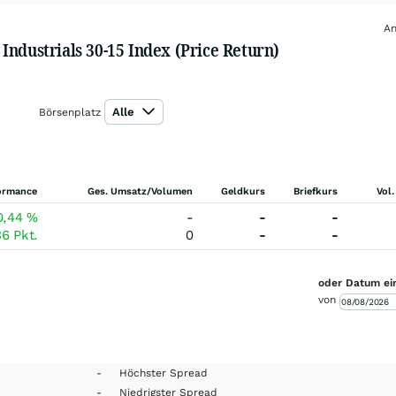
An
Industrials 30-15 Index (Price Return)
Alle
Börsenplatz
ormance
Ges. Umsatz/Volumen
Geldkurs
Briefkurs
Vol.
0,44
%
-
-
-
36
Pkt.
0
-
-
oder Datum ei
von
-
Höchster Spread
-
Niedrigster Spread