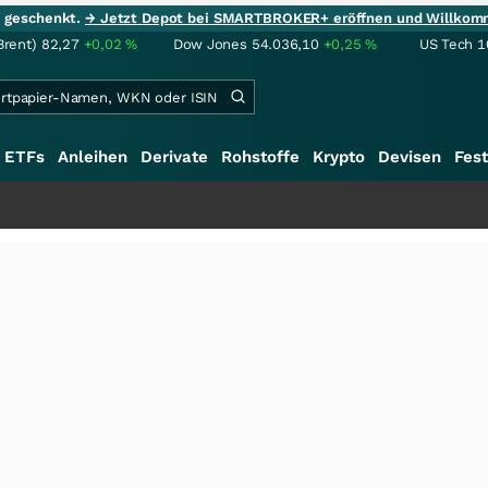
ie geschenkt.
→ Jetzt Depot bei SMARTBROKER+ eröffnen und Willkom
Brent)
82,27
+0,02
%
Dow Jones
54.036,10
+0,25
%
US Tech 1
ETFs
Anleihen
Derivate
Rohstoffe
Krypto
Devisen
Fest