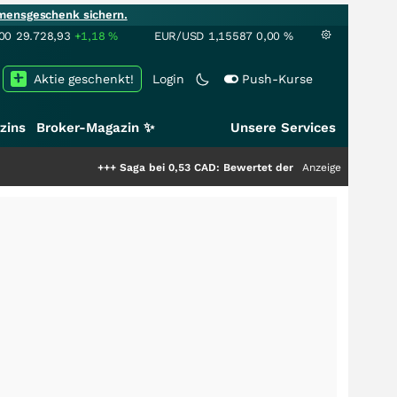
mensgeschenk sichern.
00
29.728,93
+1,18
%
EUR/USD
1,15587
0,00
%
Aktie geschenkt!
Login
Push-Kurse
zins
Broker-Magazin ✨
Unsere Services
+++
Saga bei 0,53 CAD: Bewertet der Markt noch immer nur die 
Anzeige