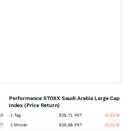
Performance STOXX Saudi Arabia Large Cap
Index (Price Return)
XX
1 Tag
828,71
PKT
-0,33
%
KT
1 Monat
829,68
PKT
-0,12
%