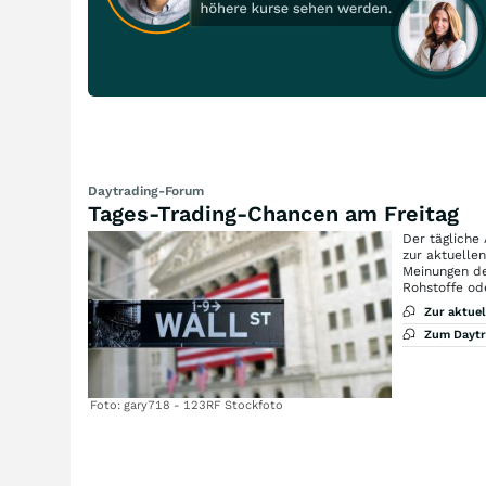
Daytrading-Forum
Tages-Trading-Chancen am Freitag
Der tägliche
zur aktuelle
Meinungen de
Rohstoffe od
Zur aktue
Zum Dayt
Foto: gary718 - 123RF Stockfoto