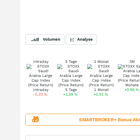
Volumen
Analyse
Intraday
5 Tage
1 Monat
3M
+0,89
%
-0,33
%
+2,59
%
+0,52
%
🎁
SMARTBROKER+ Bonus Aktion