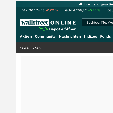
🎁 Ihre Lieblingsakt
DAX
26.174,28
-0,09
%
Gold
4.258,42
+0,42
%
Öl 
Depot eröffnen
Aktien
Community
Nachrichten
Indizes
Fonds
NEWS TICKER