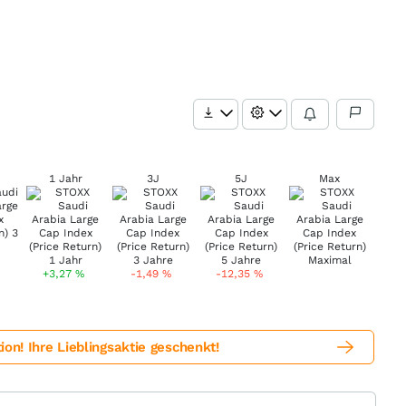
1 Jahr
3J
5J
Max
+3,27
%
-1,49
%
-12,35
%
! Ihre Lieblingsaktie geschenkt!