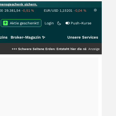
mensgeschenk sichern.
00
29.381,54
-0,51
%
EUR/USD
1,15201
-0,04
%
Aktie geschenkt!
Login
Push-Kurse
zins
Broker-Magazin ✨
Unsere Services
hwere Seltene Erden: Entsteht hier die nächste Milliardenstory?
Anzeige
+++