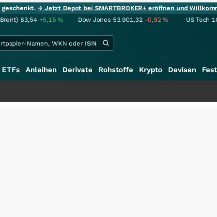
ie geschenkt.
→ Jetzt Depot bei SMARTBROKER+ eröffnen und Willkom
(Brent)
83,54
+5,15
%
Dow Jones
53.901,32
-0,92
%
US Tech 1
ETFs
Anleihen
Derivate
Rohstoffe
Krypto
Devisen
Fest
+++
Sc