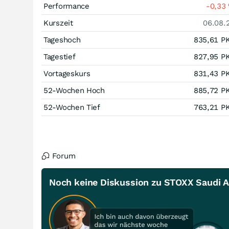
Performance
-0,33
Kurszeit
06.08.
Tageshoch
835,61
P
Tagestief
827,95
P
Vortageskurs
831,43
P
52-Wochen Hoch
885,72
P
52-Wochen Tief
763,21
P
Forum
Noch keine Diskussion zu STOXX Saudi Ar