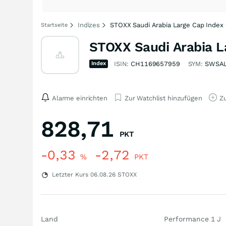
Indizes
STOXX Saudi Arabia Large Cap Index 
Startseite
STOXX Saudi Arabia La
Index
ISIN:
CH1169657959
SYM:
SWSA
Alarme einrichten
Zur Watchlist hinzufügen
Zu
828,71
PKT
-0,33
-2,72
%
PKT
Letzter Kurs
06.08.26
STOXX
Land
Performance 1 J