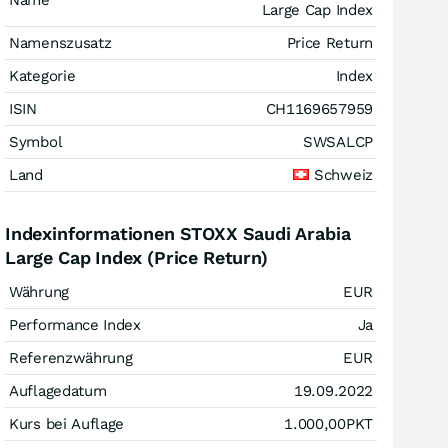
Name
Large Cap Index
Namenszusatz
Price Return
Kategorie
Index
ISIN
CH1169657959
Symbol
SWSALCP
Land
Schweiz
Indexinformationen STOXX Saudi Arabia
Large Cap Index (Price Return)
Währung
EUR
Performance Index
Ja
Referenzwährung
EUR
Auflagedatum
19.09.2022
Kurs bei Auflage
1.000,00
PKT