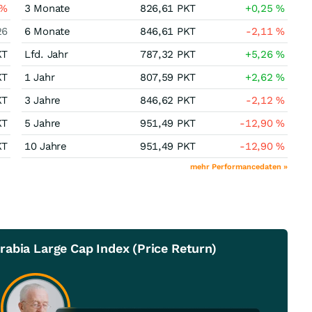
%
3 Monate
826,61
PKT
+0,25
%
26
6 Monate
846,61
PKT
-2,11
%
KT
Lfd. Jahr
787,32
PKT
+5,26
%
KT
1 Jahr
807,59
PKT
+2,62
%
KT
3 Jahre
846,62
PKT
-2,12
%
KT
5 Jahre
951,49
PKT
-12,90
%
KT
10 Jahre
951,49
PKT
-12,90
%
mehr Performancedaten »
abia Large Cap Index (Price Return)