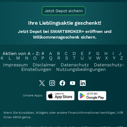
Jetzt Depot sichern
Ihre Lieblingsaktie geschenkt!
Jetzt Depot bei SMARTBROKER+ eröffnen und
Willkommensgeschenk sichern.
Aktien von A - Z:
#
A
B
C
D
E
F
G
H
I
J
K
L
M
N
O
P
Q
R
S
T
U
V
W
X
Y
Z
Impressum
Disclaimer
Datenschutz
Datenschutz-
Einstellungen
Nutzungsbedingungen
Unsere Apps:
Wenn Sie Kursdaten, Widgets oder andere Finanzinformationen benötigen, hilft
Ihnen
ARIVA
gerne.