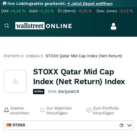
🎁 Ihre Lieblingsaktie geschenkt.
→ Jetzt Depot eröffnen
DAX
+0,10
%
Gold
+1,22
%
Öl (Brent)
-0,25
%
Dow Jones
-0,12
%
Indizes
STOXX Qatar Mid Cap Index (Net Return)
Startseite
STOXX Qatar Mid Cap
Index (Net Return) Index
Index
SYM:
SWQAMCR
Alarme
Zur Watchlist
Zum Portfolio
einrichten
hinzufügen
hinzufügen
STOXX