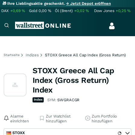
🎁 Ihre Lieblingsaktie geschenkt.
→ Jetzt Depot eröffnen
DAX
+0,69
%
Gold
0,00
%
Öl (Brent)
+0,02
%
Dow Jones
+0,25
%
Indizes
STOXX Greece All Cap Index (Gross Return)
Startseite
STOXX Greece All Cap
Index (Gross Return)
Index
Index
SYM:
SWGRACGR
Alarme
Zur Watchlist
Zum Portfolio
einrichten
hinzufügen
hinzufügen
STOXX