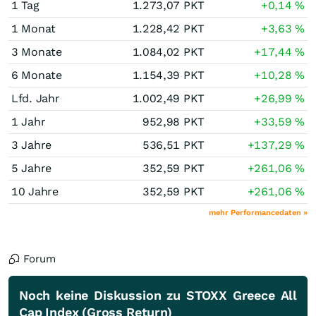
1 Tag
1.273,07
PKT
+0,14
%
1 Monat
1.228,42
PKT
+3,63
%
3 Monate
1.084,02
PKT
+17,44
%
6 Monate
1.154,39
PKT
+10,28
%
Lfd. Jahr
1.002,49
PKT
+26,99
%
1 Jahr
952,98
PKT
+33,59
%
3 Jahre
536,51
PKT
+137,29
%
5 Jahre
352,59
PKT
+261,06
%
10 Jahre
352,59
PKT
+261,06
%
mehr Performancedaten »
Forum
Noch keine Diskussion zu STOXX Greece All
Cap Index (Gross Return)