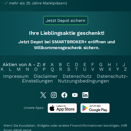
✅ mehr als 25 Jahre Marktpräsenz
Jetzt Depot sichern
Ihre Lieblingsaktie geschenkt!
Jetzt Depot bei SMARTBROKER+ eröffnen und
Willkommensgeschenk sichern.
Aktien von A - Z:
#
A
B
C
D
E
F
G
H
I
J
K
L
M
N
O
P
Q
R
S
T
U
V
W
X
Y
Z
Impressum
Disclaimer
Datenschutz
Datenschutz-
Einstellungen
Nutzungsbedingungen
Unsere Apps:
Wenn Sie Kursdaten, Widgets oder andere Finanzinformationen benötigen, hilft
Ihnen
ARIVA
gerne.