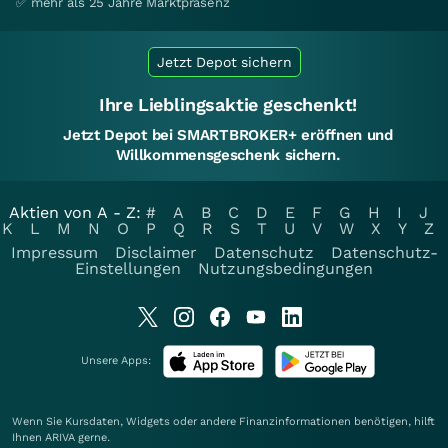
✅ mehr als 25 Jahre Marktpräsenz
Jetzt Depot sichern
Ihre Lieblingsaktie geschenkt!
Jetzt Depot bei SMARTBROKER+ eröffnen und
Willkommensgeschenk sichern.
Aktien von A - Z:
#
A
B
C
D
E
F
G
H
I
J
K
L
M
N
O
P
Q
R
S
T
U
V
W
X
Y
Z
Impressum
Disclaimer
Datenschutz
Datenschutz-
Einstellungen
Nutzungsbedingungen
Unsere Apps:
Wenn Sie Kursdaten, Widgets oder andere Finanzinformationen benötigen, hilft
Ihnen
ARIVA
gerne.