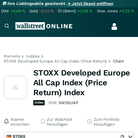
🎁 Ihre Lieblingsaktie geschenkt.
→ Jetzt Depot eröffnen
DAX
+0,69
%
Gold
-0,10
%
Öl (Brent)
+0,06
%
Dow Jones
+0,25
%
Indizes
Startseite
STOXX Developed Europe All Cap Index (Price Return)
Chart
STOXX Developed Europe
All Cap Index (Price
Return) Index
Index
SYM:
SWDEUAP
Alarme
Zur Watchlist
Zum Portfolio
einrichten
hinzufügen
hinzufügen
STOXX