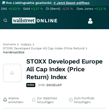
🎁 Ihre Lieblingsaktie geschenkt.
→ Jetzt Depot eröffnen
DAX
+0,53
%
Gold
+2,27
%
Öl (Brent)
-0,31
%
Dow Jones
+0,12
%
Indizes
Startseite
STOXX Developed Europe All Cap Index (Price Return)
Handelsplätze
STOXX Developed Europe
All Cap Index (Price
Return) Index
Index
SYM:
SWDEUAP
Alarme
Zur Watchlist
Zum Portfolio
einrichten
hinzufügen
hinzufügen