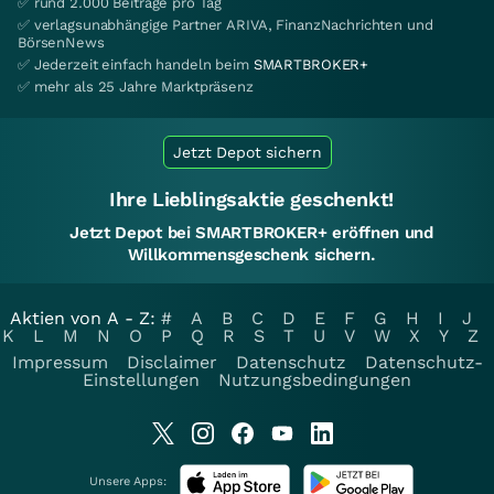
✅ rund 2.000 Beiträge pro Tag
✅ verlagsunabhängige Partner ARIVA, FinanzNachrichten und
BörsenNews
✅ Jederzeit einfach handeln beim
SMARTBROKER+
✅ mehr als 25 Jahre Marktpräsenz
Jetzt Depot sichern
Ihre Lieblingsaktie geschenkt!
Jetzt Depot bei SMARTBROKER+ eröffnen und
Willkommensgeschenk sichern.
Aktien von A - Z:
#
A
B
C
D
E
F
G
H
I
J
K
L
M
N
O
P
Q
R
S
T
U
V
W
X
Y
Z
Impressum
Disclaimer
Datenschutz
Datenschutz-
Einstellungen
Nutzungsbedingungen
Unsere Apps: