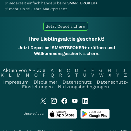
✅ Jederzeit einfach handeln beim
SMARTBROKER+
✅ mehr als 25 Jahre Marktpräsenz
Jetzt Depot sichern
Ihre Lieblingsaktie geschenkt!
Jetzt Depot bei SMARTBROKER+ eröffnen und
Willkommensgeschenk sichern.
Aktien von A - Z:
#
A
B
C
D
E
F
G
H
I
J
K
L
M
N
O
P
Q
R
S
T
U
V
W
X
Y
Z
Impressum
Disclaimer
Datenschutz
Datenschutz-
Einstellungen
Nutzungsbedingungen
Unsere Apps: