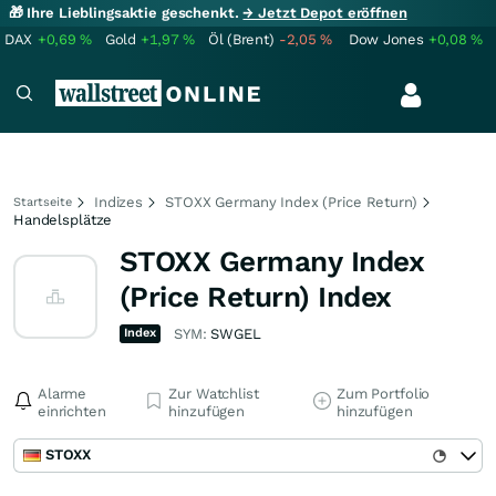
🎁 Ihre Lieblingsaktie geschenkt.
→ Jetzt Depot eröffnen
DAX
+0,69
%
Gold
+1,97
%
Öl (Brent)
-2,05
%
Dow Jones
+0,08
%
Indizes
STOXX Germany Index (Price Return)
Startseite
Handelsplätze
STOXX Germany Index
(Price Return) Index
Index
SYM:
SWGEL
Alarme
Zur Watchlist
Zum Portfolio
einrichten
hinzufügen
hinzufügen
STOXX