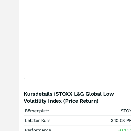
Kursdetails iSTOXX L&G Global Low
Volatility Index (Price Return)
Börsenplatz
STO
Letzter Kurs
340,08
P
Performance
+0,11