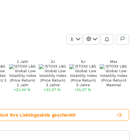
1 Jahr
3J
5J
Max
+21,44
%
+31,07
%
+31,07
%
! Ihre Lieblingsaktie geschenkt!