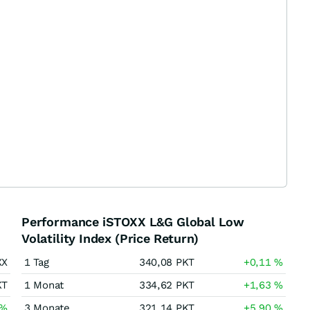
Performance iSTOXX L&G Global Low
Volatility Index (Price Return)
XX
1 Tag
340,08
PKT
+0,11
%
KT
1 Monat
334,62
PKT
+1,63
%
%
3 Monate
321,14
PKT
+5,90
%