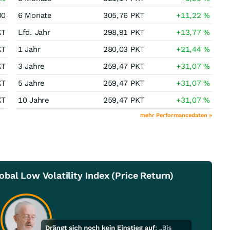
00
6 Monate
305,76
PKT
+11,22
%
KT
Lfd. Jahr
298,91
PKT
+13,77
%
KT
1 Jahr
280,03
PKT
+21,44
%
KT
3 Jahre
259,47
PKT
+31,07
%
KT
5 Jahre
259,47
PKT
+31,07
%
KT
10 Jahre
259,47
PKT
+31,07
%
mehr Performancedaten »
bal Low Volatility Index (Price Return)