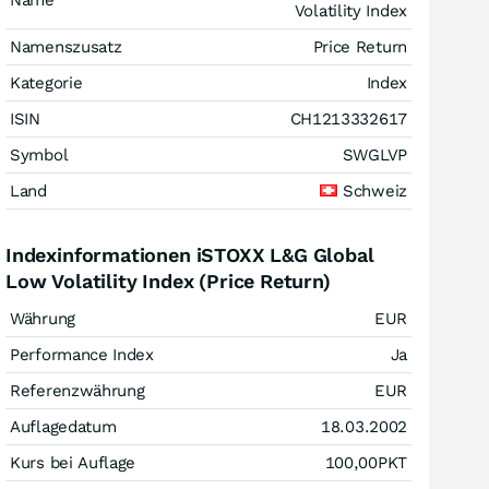
Name
Volatility Index
Namenszusatz
Price Return
Kategorie
Index
ISIN
CH1213332617
Symbol
SWGLVP
Land
Schweiz
Indexinformationen iSTOXX L&G Global
Low Volatility Index (Price Return)
Währung
EUR
Performance Index
Ja
Referenzwährung
EUR
Auflagedatum
18.03.2002
Kurs bei Auflage
100,00
PKT