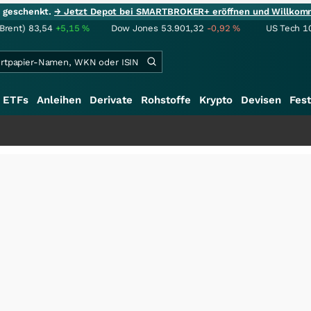
ie geschenkt.
→ Jetzt Depot bei SMARTBROKER+ eröffnen und Willkom
(Brent)
83,54
+5,15
%
Dow Jones
53.901,32
-0,92
%
US Tech 1
ETFs
Anleihen
Derivate
Rohstoffe
Krypto
Devisen
Fest
+++
S