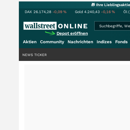
🎁 Ihre Lieblingsakt
DAX
26.174,28
-0,09
%
Gold
4.240,43
-0,16
%
Öl 
Depot eröffnen
Aktien
Community
Nachrichten
Indizes
Fonds
NEWS TICKER