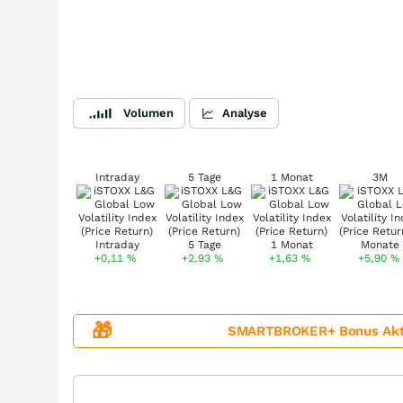
Volumen
Analyse
Intraday
5 Tage
1 Monat
3M
+0,11
%
+2,93
%
+1,63
%
+5,90
%
🎁
SMARTBROKER+ Bonus Aktion