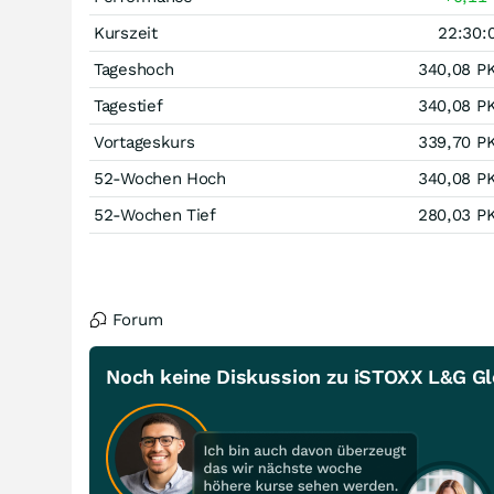
Kurszeit
22:30:
Tageshoch
340,08
P
Tagestief
340,08
P
Vortageskurs
339,70
P
52-Wochen Hoch
340,08
P
52-Wochen Tief
280,03
P
Forum
Noch keine Diskussion zu iSTOXX L&G Glo