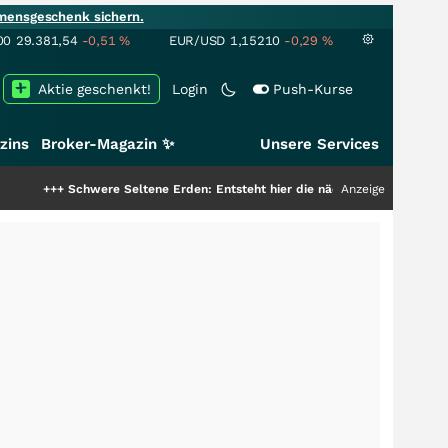
mensgeschenk sichern.
00
29.381,54
-0,51
%
EUR/USD
1,15210
-0,29
%
Aktie geschenkt!
Login
Push-Kurse
zins
Broker-Magazin ✨
Unsere Services
chwere Seltene Erden: Entsteht hier die nächste Milliardenstory?
Anzeige
+++