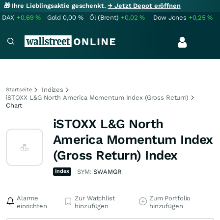
🎁 Ihre Lieblingsaktie geschenkt.
→ Jetzt Depot eröffnen
DAX
+0,69
%
Gold
0,00
%
Öl (Brent)
+0,02
%
Dow Jones
+0,25
%
Indizes
Startseite
iSTOXX L&G North America Momentum Index (Gross Return)
Chart
iSTOXX L&G North
America Momentum Index
(Gross Return) Index
Index
SYM:
SWAMGR
Alarme
Zur Watchlist
Zum Portfolio
einrichten
hinzufügen
hinzufügen