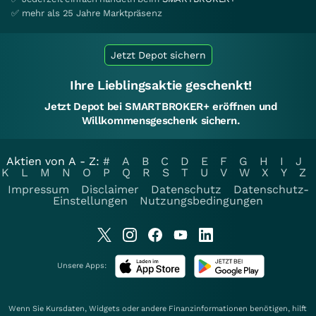
✅ mehr als 25 Jahre Marktpräsenz
Jetzt Depot sichern
Ihre Lieblingsaktie geschenkt!
Jetzt Depot bei SMARTBROKER+ eröffnen und
Willkommensgeschenk sichern.
Aktien von A - Z:
#
A
B
C
D
E
F
G
H
I
J
K
L
M
N
O
P
Q
R
S
T
U
V
W
X
Y
Z
Impressum
Disclaimer
Datenschutz
Datenschutz-
Einstellungen
Nutzungsbedingungen
Unsere Apps:
Wenn Sie Kursdaten, Widgets oder andere Finanzinformationen benötigen, hilft