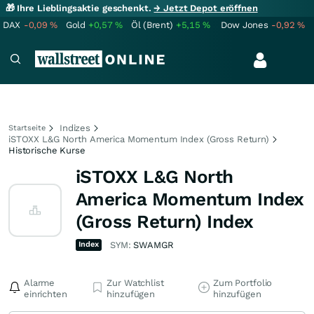
🎁 Ihre Lieblingsaktie geschenkt.
→ Jetzt Depot eröffnen
DAX
-0,09
%
Gold
+0,57
%
Öl (Brent)
+5,15
%
Dow Jones
-0,92
%
Indizes
Startseite
iSTOXX L&G North America Momentum Index (Gross Return)
Historische Kurse
iSTOXX L&G North
America Momentum Index
(Gross Return) Index
Index
SYM:
SWAMGR
Alarme
Zur Watchlist
Zum Portfolio
einrichten
hinzufügen
hinzufügen