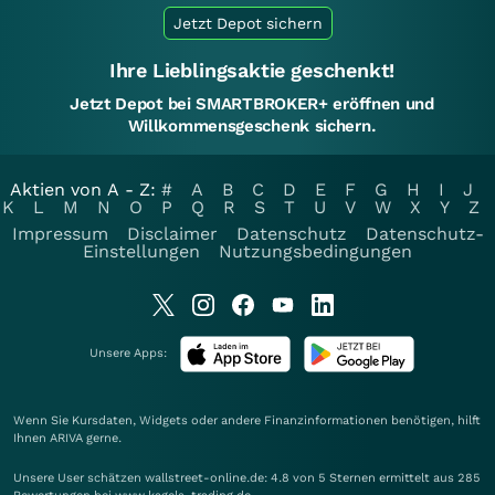
Jetzt Depot sichern
Ihre Lieblingsaktie geschenkt!
Jetzt Depot bei SMARTBROKER+ eröffnen und
Willkommensgeschenk sichern.
Aktien von A - Z:
#
A
B
C
D
E
F
G
H
I
J
K
L
M
N
O
P
Q
R
S
T
U
V
W
X
Y
Z
Impressum
Disclaimer
Datenschutz
Datenschutz-
Einstellungen
Nutzungsbedingungen
Unsere Apps:
Wenn Sie Kursdaten, Widgets oder andere Finanzinformationen benötigen, hilft
Ihnen
ARIVA
gerne.
Unsere User schätzen wallstreet-online.de: 4.8 von 5 Sternen ermittelt aus 285