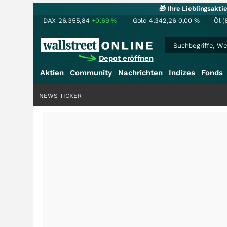
🎁 Ihre Lieblingsakt
DAX
26.355,84
+0,69
%
Gold
4.342,26
0,00
%
Öl (
Depot eröffnen
Aktien
Community
Nachrichten
Indizes
Fonds
NEWS TICKER