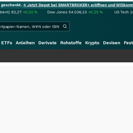
ie geschenkt.
→ Jetzt Depot bei SMARTBROKER+ eröffnen und Willkom
Brent)
82,27
+0,02
%
Dow Jones
54.036,10
+0,25
%
US Tech 1
ETFs
Anleihen
Derivate
Rohstoffe
Krypto
Devisen
Fest