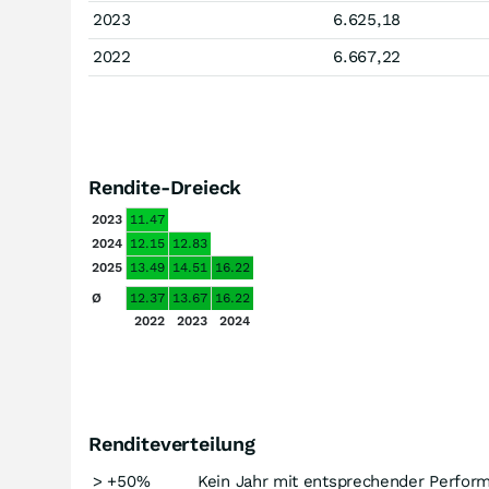
2023
6.625,18
2022
6.667,22
Rendite-Dreieck
2023
11.47
2024
12.15
12.83
2025
13.49
14.51
16.22
Ø
12.37
13.67
16.22
2022
2023
2024
Renditeverteilung
> +50%
Kein Jahr mit entsprechender Perfor