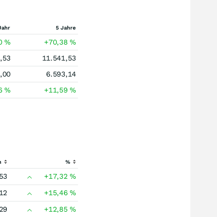
Jahr
5 Jahre
60
%
+70,38
%
,53
11.541,53
,00
6.593,14
26
%
+11,59
%
h
%
53
+17,32
%
12
+15,46
%
29
+12,85
%