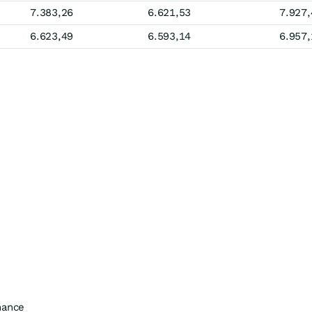
7.383,26
6.621,53
7.927,
6.623,49
6.593,14
6.957,
mance