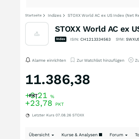
Indizes
STOXX World AC ex US Index (Net Re
Startseite
STOXX World AC ex US
Index
ISIN:
CH1213334563
SYM:
SWXU
Alarme einrichten
Zur Watchlist hinzufügen
Zu
11.386,38
+0,21
PKT
%
+23,78
PKT
Letzter Kurs
07.08.26
STOXX
Übersicht
Kurse & Analysen
Forum
T