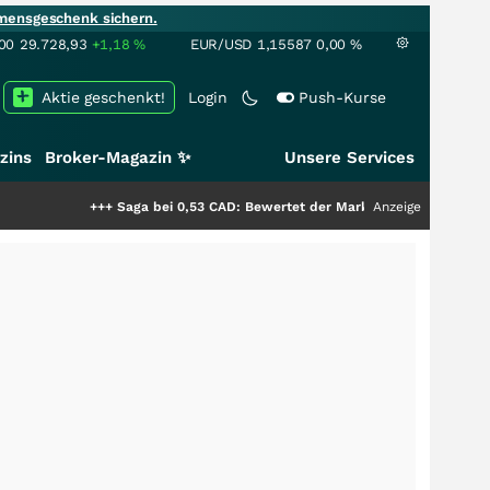
mensgeschenk sichern.
00
29.728,93
+1,18
%
EUR/USD
1,15587
0,00
%
Aktie geschenkt!
Login
Push-Kurse
zins
Broker-Magazin ✨
Unsere Services
+++
Saga bei 0,53 CAD: Bewertet der Markt noch immer nur die Hälfte
Anzeige