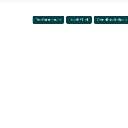
Performance
Hoch/Tief
Renditedreieck