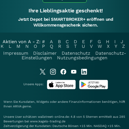
Ihre Lieblingsaktie geschenkt!
Jetzt Depot bei SMARTBROKER+ eröffnen und
Willkommensgeschenk sichern.
Aktien von A - Z:
#
A
B
C
D
E
F
G
H
I
J
K
L
M
N
O
P
Q
R
S
T
U
V
W
X
Y
Z
Impressum
Disclaimer
Datenschutz
Datenschutz-
Einstellungen
Nutzungsbedingungen
Unsere Apps:
Wenn Sie Kursdaten, Widgets oder andere Finanzinformationen benötigen, hilft
Ihnen
ARIVA
gerne.
Unsere User schätzen wallstreet-online.de: 4.8 von 5 Sternen ermittelt aus 285
Bewertungen bei www.kagels-trading.de
Zeitverzögerung der Kursdaten: Deutsche Börsen +15 Min. NASDAQ +15 Min.