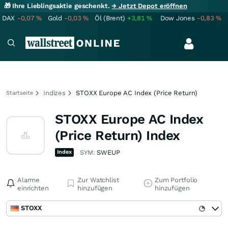
🎁 Ihre Lieblingsaktie geschenkt.
→ Jetzt Depot eröffnen
DAX
-0,07
%
Gold
-0,03
%
Öl (Brent)
+3,81
%
Dow Jones
-0,83
%
Indizes
STOXX Europe AC Index (Price Return)
Startseite
STOXX Europe AC Index
(Price Return) Index
Index
SYM:
SWEUP
Alarme
Zur Watchlist
Zum Portfolio
einrichten
hinzufügen
hinzufügen
STOXX