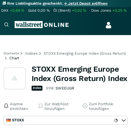
🎁 Ihre Lieblingsaktie geschenkt.
→ Jetzt Depot eröffnen
DAX
+0,69
%
Gold
0,00
%
Öl (Brent)
+0,02
%
Dow Jones
+0,25
%
Indizes
STOXX Emerging Europe Index (Gross Return)
Startseite
Chart
STOXX Emerging Europe
Index (Gross Return) Index
Index
SYM:
SWEEUGR
Alarme
Zur Watchlist
Zum Portfolio
einrichten
hinzufügen
hinzufügen
STOXX