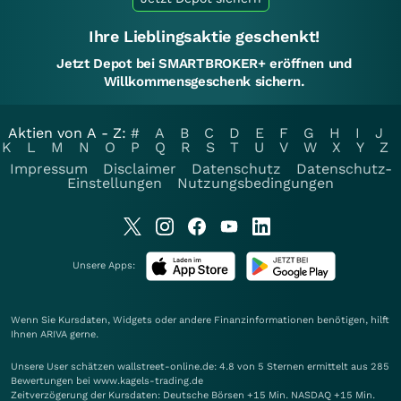
Ihre Lieblingsaktie geschenkt!
Jetzt Depot bei SMARTBROKER+ eröffnen und
Willkommensgeschenk sichern.
Aktien von A - Z:
#
A
B
C
D
E
F
G
H
I
J
K
L
M
N
O
P
Q
R
S
T
U
V
W
X
Y
Z
Impressum
Disclaimer
Datenschutz
Datenschutz-
Einstellungen
Nutzungsbedingungen
Unsere Apps:
Wenn Sie Kursdaten, Widgets oder andere Finanzinformationen benötigen, hilft
Ihnen
ARIVA
gerne.
Unsere User schätzen wallstreet-online.de: 4.8 von 5 Sternen ermittelt aus 285
Bewertungen bei www.kagels-trading.de
Zeitverzögerung der Kursdaten: Deutsche Börsen +15 Min. NASDAQ +15 Min.