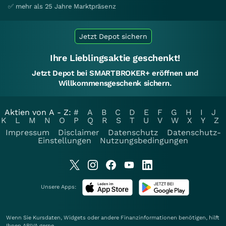
✅ mehr als 25 Jahre Marktpräsenz
Jetzt Depot sichern
Ihre Lieblingsaktie geschenkt!
Jetzt Depot bei SMARTBROKER+ eröffnen und
Willkommensgeschenk sichern.
Aktien von A - Z:
#
A
B
C
D
E
F
G
H
I
J
K
L
M
N
O
P
Q
R
S
T
U
V
W
X
Y
Z
Impressum
Disclaimer
Datenschutz
Datenschutz-
Einstellungen
Nutzungsbedingungen
Unsere Apps:
Wenn Sie Kursdaten, Widgets oder andere Finanzinformationen benötigen, hilft
Ihnen
ARIVA
gerne.