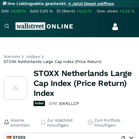
🎁 Ihre Lieblingsaktie geschenkt.
→ Jetzt Depot eröffnen
DAX
+0,69
%
Gold
0,00
%
Öl (Brent)
+0,02
%
Dow Jones
+0,25
%
Indizes
Startseite
STOXX Netherlands Large Cap Index (Price Return)
STOXX Netherlands Large
Cap Index (Price Return)
Index
Index
SYM:
SWNLLCP
Alarme
Zur Watchlist
Zum Portfolio
einrichten
hinzufügen
hinzufügen
STOXX