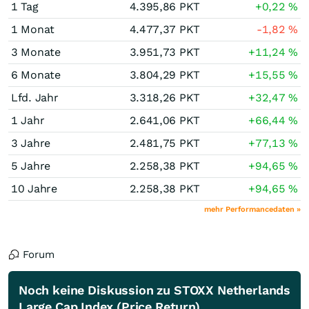
1 Tag
4.395,86
PKT
+0,22
%
1 Monat
4.477,37
PKT
-1,82
%
3 Monate
3.951,73
PKT
+11,24
%
6 Monate
3.804,29
PKT
+15,55
%
Lfd. Jahr
3.318,26
PKT
+32,47
%
1 Jahr
2.641,06
PKT
+66,44
%
3 Jahre
2.481,75
PKT
+77,13
%
5 Jahre
2.258,38
PKT
+94,65
%
10 Jahre
2.258,38
PKT
+94,65
%
mehr Performancedaten »
Forum
Noch keine Diskussion zu STOXX Netherlands
Large Cap Index (Price Return)