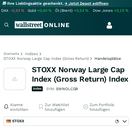
🎁 Ihre Lieblingsaktie geschenkt.
→ Jetzt Depot eröffnen
DAX
-0,33
%
Gold
+0,40
%
Öl (Brent)
+0,53
%
Dow Jones
+0,15
%
Indizes
Startseite
STOXX Norway Large Cap Index (Gross Return)
Handelsplätze
STOXX Norway Large Cap
Index (Gross Return) Index
Index
SYM:
SWNOLCGR
Alarme
Zur Watchlist
Zum Portfolio
einrichten
hinzufügen
hinzufügen
STOXX