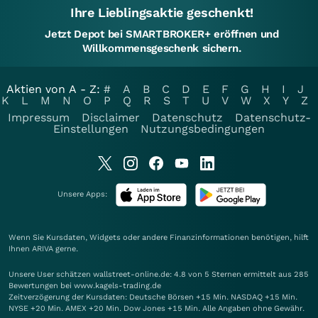
Ihre Lieblingsaktie geschenkt!
Jetzt Depot bei SMARTBROKER+ eröffnen und
Willkommensgeschenk sichern.
Aktien von A - Z:
#
A
B
C
D
E
F
G
H
I
J
K
L
M
N
O
P
Q
R
S
T
U
V
W
X
Y
Z
Impressum
Disclaimer
Datenschutz
Datenschutz-
Einstellungen
Nutzungsbedingungen
Unsere Apps:
Wenn Sie Kursdaten, Widgets oder andere Finanzinformationen benötigen, hilft
Ihnen
ARIVA
gerne.
Unsere User schätzen wallstreet-online.de: 4.8 von 5 Sternen ermittelt aus 285
Bewertungen bei www.kagels-trading.de
Zeitverzögerung der Kursdaten: Deutsche Börsen +15 Min. NASDAQ +15 Min.
NYSE +20 Min. AMEX +20 Min. Dow Jones +15 Min. Alle Angaben ohne Gewähr.