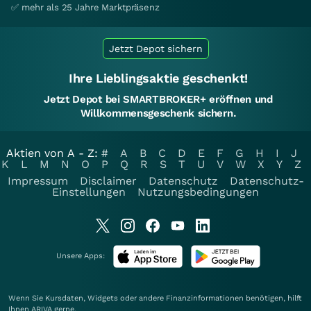
✅ mehr als 25 Jahre Marktpräsenz
Jetzt Depot sichern
Ihre Lieblingsaktie geschenkt!
Jetzt Depot bei SMARTBROKER+ eröffnen und
Willkommensgeschenk sichern.
Aktien von A - Z:
#
A
B
C
D
E
F
G
H
I
J
K
L
M
N
O
P
Q
R
S
T
U
V
W
X
Y
Z
Impressum
Disclaimer
Datenschutz
Datenschutz-
Einstellungen
Nutzungsbedingungen
Unsere Apps:
Wenn Sie Kursdaten, Widgets oder andere Finanzinformationen benötigen, hilft
Ihnen
ARIVA
gerne.