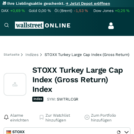
🎁 Ihre Lieblingsaktie geschenkt.
→ Jetzt Depot eröffnen
DAX
+0,69
%
Gold
0,00
%
Öl (Brent)
-1,53
%
Dow Jones
+0,25
%
Indizes
STOXX Turkey Large Cap Index (Gross Return)
Startseite
STOXX Turkey Large Cap
Index (Gross Return)
Index
Index
SYM:
SWTRLCGR
Alarme
Zur Watchlist
Zum Portfolio
einrichten
hinzufügen
hinzufügen
STOXX