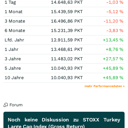
1 Tag
14.648,63
PKT
-1,03
%
1 Monat
15.439,59
PKT
-5,12
%
3 Monate
16.496,86
PKT
-11,20
%
6 Monate
15.231,39
PKT
-3,83
%
Lfd. Jahr
12.911,59
PKT
+13,45
%
1 Jahr
13.468,61
PKT
+8,76
%
3 Jahre
11.483,02
PKT
+27,57
%
5 Jahre
10.040,93
PKT
+45,89
%
10 Jahre
10.040,93
PKT
+45,89
%
mehr Performancedaten »
Forum
Noch keine Diskussion zu STOXX Turkey
Large Cap Index (Gross Return)