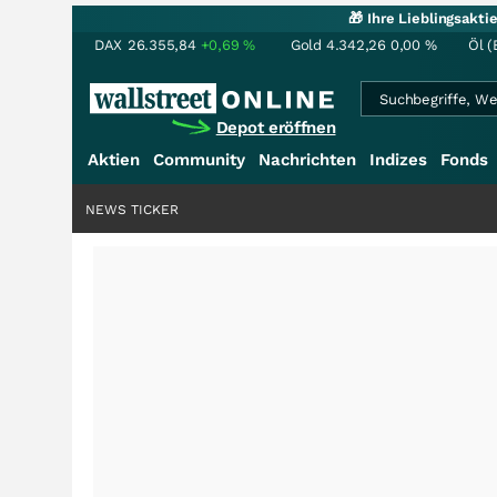
🎁 Ihre Lieblingsakt
DAX
26.355,84
+0,69
%
Gold
4.342,26
0,00
%
Öl (
Depot eröffnen
Aktien
Community
Nachrichten
Indizes
Fonds
NEWS TICKER