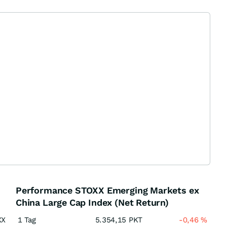
Performance STOXX Emerging Markets ex
China Large Cap Index (Net Return)
XX
1 Tag
5.354,15
PKT
-0,46
%