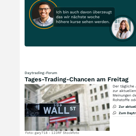
Daytrading-Forum
Tages-Trading-Chancen am Freitag
Der tägliche
zur aktuelle
Meinungen de
Rohstoffe od
Zur aktue
Zum Dayt
Foto: gary718 - 123RF Stockfoto