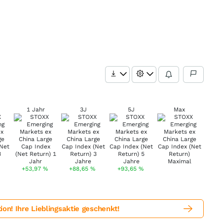
1 Jahr
3J
5J
Max
+53,97
%
+88,65
%
+93,65
%
! Ihre Lieblingsaktie geschenkt!