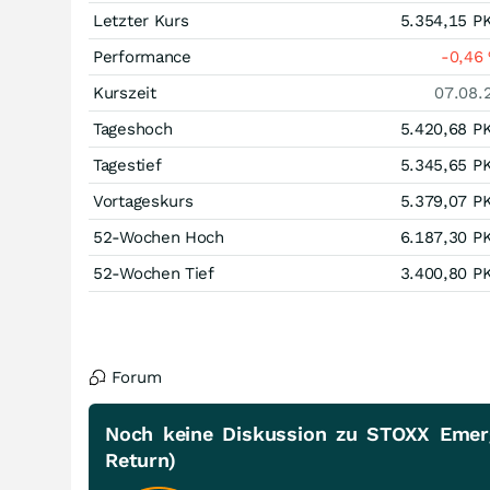
Letzter Kurs
5.354,15
P
Performance
-0,46
Kurszeit
07.08.
Tageshoch
5.420,68
P
Tagestief
5.345,65
P
Vortageskurs
5.379,07
P
52-Wochen Hoch
6.187,30
P
52-Wochen Tief
3.400,80
P
Forum
Noch keine Diskussion zu STOXX Emerg
Return)