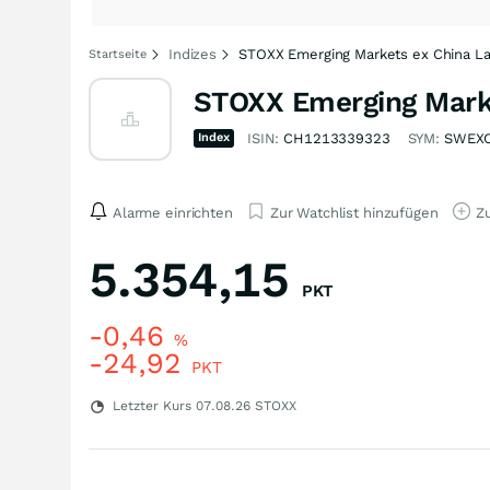
Indizes
STOXX Emerging Markets ex China La
Startseite
STOXX Emerging Marke
Index
ISIN:
CH1213339323
SYM:
SWEX
Alarme einrichten
Zur Watchlist hinzufügen
Zu
5.354,15
PKT
-0,46
%
-24,92
PKT
Letzter Kurs
07.08.26
STOXX