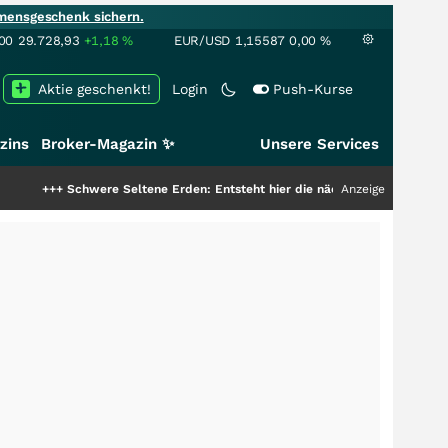
mensgeschenk sichern.
00
29.728,93
+1,18
%
EUR/USD
1,15587
0,00
%
Aktie geschenkt!
Login
Push-Kurse
zins
Broker-Magazin ✨
Unsere Services
chwere Seltene Erden: Entsteht hier die nächste Milliardenstory?
Anzeige
+++