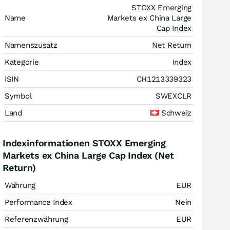
STOXX Emerging
Name
Markets ex China Large
Cap Index
Namenszusatz
Net Return
Kategorie
Index
ISIN
CH1213339323
Symbol
SWEXCLR
Land
Schweiz
Indexinformationen STOXX Emerging
Markets ex China Large Cap Index (Net
Return)
Währung
EUR
Performance Index
Nein
Referenzwährung
EUR