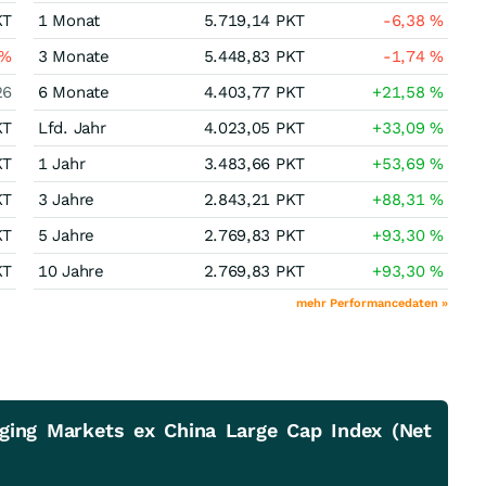
KT
1 Monat
5.719,14
PKT
-6,38
%
%
3 Monate
5.448,83
PKT
-1,74
%
26
6 Monate
4.403,77
PKT
+21,58
%
KT
Lfd. Jahr
4.023,05
PKT
+33,09
%
KT
1 Jahr
3.483,66
PKT
+53,69
%
KT
3 Jahre
2.843,21
PKT
+88,31
%
KT
5 Jahre
2.769,83
PKT
+93,30
%
KT
10 Jahre
2.769,83
PKT
+93,30
%
mehr Performancedaten »
ing Markets ex China Large Cap Index (Net