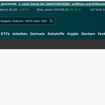
ie geschenkt.
→ Jetzt Depot bei SMARTBROKER+ eröffnen und Willkom
Brent)
82,26
-1,53
%
Dow Jones
54.036,10
+0,25
%
US Tech 1
ETFs
Anleihen
Derivate
Rohstoffe
Krypto
Devisen
Fest
+++
S