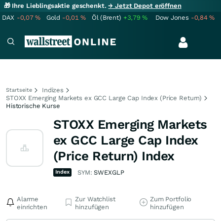
🎁 Ihre Lieblingsaktie geschenkt.
→ Jetzt Depot eröffnen
DAX
-0,07
%
Gold
-0,01
%
Öl (Brent)
+3,79
%
Dow Jones
-0,84
%
Indizes
Startseite
STOXX Emerging Markets ex GCC Large Cap Index (Price Return)
Historische Kurse
STOXX Emerging Markets
ex GCC Large Cap Index
(Price Return) Index
Index
SYM:
SWEXGLP
Alarme
Zur Watchlist
Zum Portfolio
einrichten
hinzufügen
hinzufügen