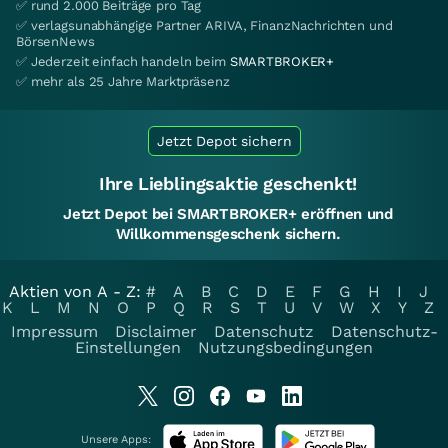
✅ rund 2.000 Beiträge pro Tag
✅ verlagsunabhängige Partner ARIVA, FinanzNachrichten und
BörsenNews
✅ Jederzeit einfach handeln beim
SMARTBROKER+
✅ mehr als 25 Jahre Marktpräsenz
Jetzt Depot sichern
Ihre Lieblingsaktie geschenkt!
Jetzt Depot bei SMARTBROKER+ eröffnen und
Willkommensgeschenk sichern.
Aktien von A - Z:
#
A
B
C
D
E
F
G
H
I
J
K
L
M
N
O
P
Q
R
S
T
U
V
W
X
Y
Z
Impressum
Disclaimer
Datenschutz
Datenschutz-
Einstellungen
Nutzungsbedingungen
Unsere Apps: