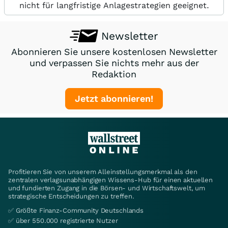
nicht für langfristige Anlagestrategien geeignet.
Newsletter
Abonnieren Sie unsere kostenlosen Newsletter
und verpassen Sie nichts mehr aus der
Redaktion
Jetzt abonnieren!
Profitieren Sie von unserem Alleinstellungsmerkmal als den
zentralen verlagsunabhängigen Wissens-Hub für einen aktuellen
und fundierten Zugang in die Börsen- und Wirtschaftswelt, um
strategische Entscheidungen zu treffen.
✅ Größte Finanz-Community Deutschlands
✅ über 550.000 registrierte Nutzer