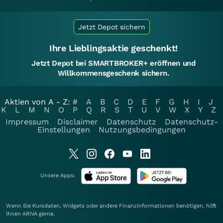
Jetzt Depot sichern
Ihre Lieblingsaktie geschenkt!
Jetzt Depot bei SMARTBROKER+ eröffnen und
Willkommensgeschenk sichern.
Aktien von A - Z:
#
A
B
C
D
E
F
G
H
I
J
K
L
M
N
O
P
Q
R
S
T
U
V
W
X
Y
Z
Impressum
Disclaimer
Datenschutz
Datenschutz-
Einstellungen
Nutzungsbedingungen
Unsere Apps:
Wenn Sie Kursdaten, Widgets oder andere Finanzinformationen benötigen, hilft
Ihnen
ARIVA
gerne.