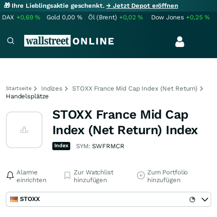
🎁 Ihre Lieblingsaktie geschenkt.
→ Jetzt Depot eröffnen
DAX
+0,69
%
Gold
0,00
%
Öl (Brent)
+0,02
%
Dow Jones
+0,25
%
Indizes
STOXX France Mid Cap Index (Net Return)
Startseite
Handelsplätze
STOXX France Mid Cap
Index (Net Return) Index
Index
SYM:
SWFRMCR
Alarme
Zur Watchlist
Zum Portfolio
einrichten
hinzufügen
hinzufügen
STOXX