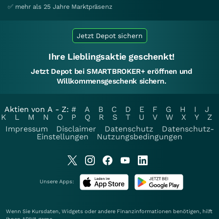
✅ mehr als 25 Jahre Marktpräsenz
Jetzt Depot sichern
Ihre Lieblingsaktie geschenkt!
Jetzt Depot bei SMARTBROKER+ eröffnen und
Willkommensgeschenk sichern.
Aktien von A - Z:
#
A
B
C
D
E
F
G
H
I
J
K
L
M
N
O
P
Q
R
S
T
U
V
W
X
Y
Z
Impressum
Disclaimer
Datenschutz
Datenschutz-
Einstellungen
Nutzungsbedingungen
Unsere Apps:
Wenn Sie Kursdaten, Widgets oder andere Finanzinformationen benötigen, hilft