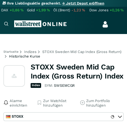
🎁 Ihre Lieblingsaktie geschenkt.
→ Jetzt Depot eröffnen
DAX
+0,86
%
Gold
+1,99
%
Öl (Brent)
-1,23
%
Dow Jones
+0,26
%
Indizes
STOXX Sweden Mid Cap Index (Gross Return)
Startseite
Historische Kurse
STOXX Sweden Mid Cap
Index (Gross Return) Index
Index
SYM:
SWSEMCGR
Alarme
Zur Watchlist
Zum Portfolio
einrichten
hinzufügen
hinzufügen
STOXX