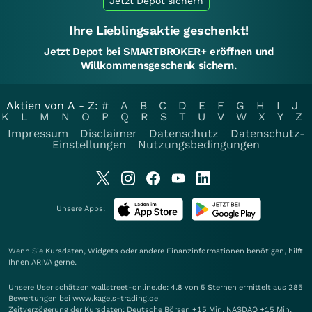
Jetzt Depot sichern
Ihre Lieblingsaktie geschenkt!
Jetzt Depot bei SMARTBROKER+ eröffnen und
Willkommensgeschenk sichern.
Aktien von A - Z:
#
A
B
C
D
E
F
G
H
I
J
K
L
M
N
O
P
Q
R
S
T
U
V
W
X
Y
Z
Impressum
Disclaimer
Datenschutz
Datenschutz-
Einstellungen
Nutzungsbedingungen
Unsere Apps:
Wenn Sie Kursdaten, Widgets oder andere Finanzinformationen benötigen, hilft
Ihnen
ARIVA
gerne.
Unsere User schätzen wallstreet-online.de: 4.8 von 5 Sternen ermittelt aus 285
Bewertungen bei www.kagels-trading.de
Zeitverzögerung der Kursdaten: Deutsche Börsen +15 Min. NASDAQ +15 Min.