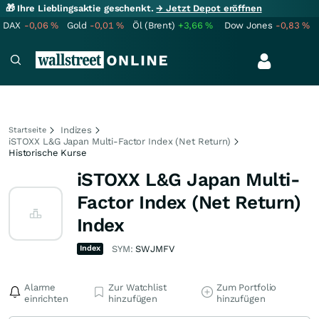
🎁 Ihre Lieblingsaktie geschenkt.
→ Jetzt Depot eröffnen
DAX
-0,06
%
Gold
-0,01
%
Öl (Brent)
+3,66
%
Dow Jones
-0,83
%
Indizes
Startseite
iSTOXX L&G Japan Multi-Factor Index (Net Return)
Historische Kurse
iSTOXX L&G Japan Multi-
Factor Index (Net Return)
Index
Index
SYM:
SWJMFV
Alarme
Zur Watchlist
Zum Portfolio
einrichten
hinzufügen
hinzufügen