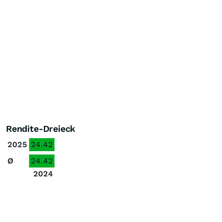
Rendite-Dreieck
2025
24.42
Ø
24.42
2024